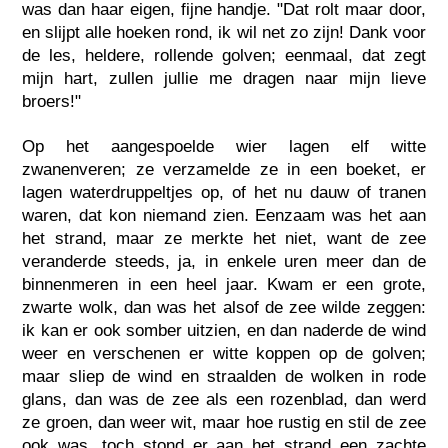
was dan haar eigen, fijne handje. "Dat rolt maar door,
en slijpt alle hoeken rond, ik wil net zo zijn! Dank voor
de les, heldere, rollende golven; eenmaal, dat zegt
mijn hart, zullen jullie me dragen naar mijn lieve
broers!"
Op het aangespoelde wier lagen elf witte
zwanenveren; ze verzamelde ze in een boeket, er
lagen waterdruppeltjes op, of het nu dauw of tranen
waren, dat kon niemand zien. Eenzaam was het aan
het strand, maar ze merkte het niet, want de zee
veranderde steeds, ja, in enkele uren meer dan de
binnenmeren in een heel jaar. Kwam er een grote,
zwarte wolk, dan was het alsof de zee wilde zeggen:
ik kan er ook somber uitzien, en dan naderde de wind
weer en verschenen er witte koppen op de golven;
maar sliep de wind en straalden de wolken in rode
glans, dan was de zee als een rozenblad, dan werd
ze groen, dan weer wit, maar hoe rustig en stil de zee
ook was, toch stond er aan het strand een zachte