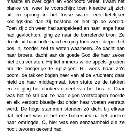
maakte en over ogen en voorhoofd wreef, kwam het
blanke vel weer te voorschijn; toen kleedde zij zich
uit en sprong in het frisse water; een liefelijker
koningskind dan zij bestond er niet op de wereld.
Toen zij zich weer had aangekleed en haar lange haar
had gevlochten, ging ze naar de borrelende bron. Ze
dronk uit haar holle hand en ging toen weer dieper het
bos in, zonder zelf te weten waarheen. Ze dacht aan
haar broers, dacht aan de goede God die haar zeker
niet zou verlaten: Hij liet immers wilde appels groeien
om de hongerige te spijzigen; Hij wees haar zo'n
boom, de takken bogen neer van al de vruchten; daar
hield ze haar middagmaal, toen stutte ze de takken
en ze ging het donkerste deel van het bos in. Daar
was het zó stil dat ze haar eigen voetstappen hoorde
en elk verdord blaadje dat onder haar voeten vertrapt
werd. De hoge stammen stonden zó dicht bij elkaar
dat het net was of het ene balkenhek na het andere
haar omringde. O, hier was een eenzaamheid die ze
nooit tevoren gekend had.