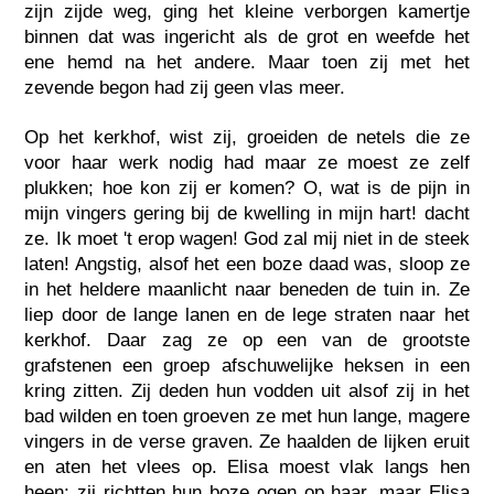
zijn zijde weg, ging het kleine verborgen kamertje
binnen dat was ingericht als de grot en weefde het
ene hemd na het andere. Maar toen zij met het
zevende begon had zij geen vlas meer.
Op het kerkhof, wist zij, groeiden de netels die ze
voor haar werk nodig had maar ze moest ze zelf
plukken; hoe kon zij er komen? O, wat is de pijn in
mijn vingers gering bij de kwelling in mijn hart! dacht
ze. Ik moet 't erop wagen! God zal mij niet in de steek
laten! Angstig, alsof het een boze daad was, sloop ze
in het heldere maanlicht naar beneden de tuin in. Ze
liep door de lange lanen en de lege straten naar het
kerkhof. Daar zag ze op een van de grootste
grafstenen een groep afschuwelijke heksen in een
kring zitten. Zij deden hun vodden uit alsof zij in het
bad wilden en toen groeven ze met hun lange, magere
vingers in de verse graven. Ze haalden de lijken eruit
en aten het vlees op. Elisa moest vlak langs hen
heen; zij richtten hun boze ogen op haar, maar Elisa