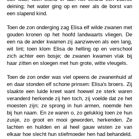
deining; het water ging op en neer als de borst van
een slapend kind.
Toen de zon onderging zag Elisa elf wilde zwanen met
gouden kronen op het hoofd landwaarts vliegen. De
een na de ander kwamen zij aanzweven als een lang,
wit lint; toen klom Elisa de helling op en verschool
zich achter een bosje; de zwanen kwamen vlak bij
haar zitten en sloegen met hun grote, witte vleugels.
Toen de zon onder was viel opeens de zwanenhuid af
en daar stonden elf schone prinsen: Elisa's broers. Zij
slaakte een luide kreet want hoewel ze sterk waren
veranderd herkende zij hen toch, zij voelde dat ze het
moesten zijn; ze sprong in hun armen, noemde hen
bij hun naam. En ze waren o, zo gelukkig toen ze hun
zusje, zo groot en mooi geworden, herkenden. Ze
lachten en huilden en al heel gauw wisten ze van
elkaar hoe slecht hun stiefmoeder hen had behandeld.