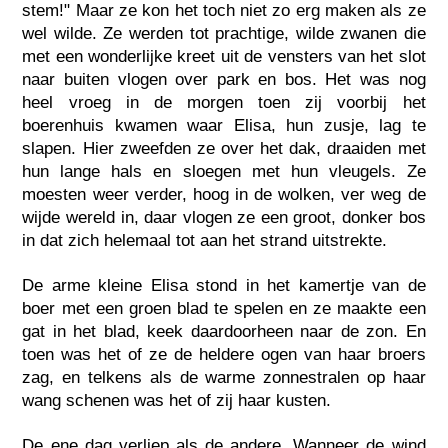
stem!" Maar ze kon het toch niet zo erg maken als ze
wel wilde. Ze werden tot prachtige, wilde zwanen die
met een wonderlijke kreet uit de vensters van het slot
naar buiten vlogen over park en bos. Het was nog
heel vroeg in de morgen toen zij voorbij het
boerenhuis kwamen waar Elisa, hun zusje, lag te
slapen. Hier zweefden ze over het dak, draaiden met
hun lange hals en sloegen met hun vleugels. Ze
moesten weer verder, hoog in de wolken, ver weg de
wijde wereld in, daar vlogen ze een groot, donker bos
in dat zich helemaal tot aan het strand uitstrekte.
De arme kleine Elisa stond in het kamertje van de
boer met een groen blad te spelen en ze maakte een
gat in het blad, keek daardoorheen naar de zon. En
toen was het of ze de heldere ogen van haar broers
zag, en telkens als de warme zonnestralen op haar
wang schenen was het of zij haar kusten.
De ene dag verliep als de andere. Wanneer de wind