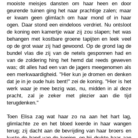
mooiste meisjes dansten om haar heen en door
geurende tuinen ging het naar prachtige zalen; maar
er kwam geen glimlach om haar mond of in haar
ogen. Daar stond een eindeloos verdriet. Nu ontsloot
de koning een kamertje waar zij zou slapen; het was
behangen met kostbare groene tapijten en leek veel
op de grot waar zij had gewoond. Op de grond lag de
bundel vlas die zij van de netels gesponnen had en
van de zoldering hing het hemd dat reeds geweven
was; dit alles had een van de jagers meegenomen als
een merkwaardigheid. "Hier kun je dromen en denken
dat je in je oude huis bent!" zei de koning. "Hier is het
werk waar je mee bezig was, nu, midden in al deze
pracht, zal je zeker met plezier aan die tijd
terugdenken."
Toen Elisa zag wat haar zo na aan het hart lag,
glimlachte ze en het bloed keerde in haar wangen
terug; zij dacht aan de bevrijding van haar broers en
kuste de hand van de koning, en hij drukte haar aan