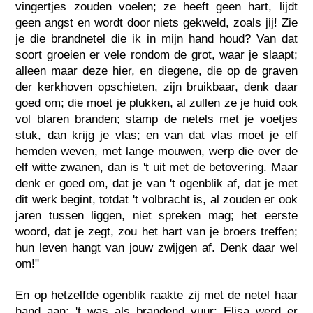
vingertjes zouden voelen; ze heeft geen hart, lijdt
geen angst en wordt door niets gekweld, zoals jij! Zie
je die brandnetel die ik in mijn hand houd? Van dat
soort groeien er vele rondom de grot, waar je slaapt;
alleen maar deze hier, en diegene, die op de graven
der kerkhoven opschieten, zijn bruikbaar, denk daar
goed om; die moet je plukken, al zullen ze je huid ook
vol blaren branden; stamp de netels met je voetjes
stuk, dan krijg je vlas; en van dat vlas moet je elf
hemden weven, met lange mouwen, werp die over de
elf witte zwanen, dan is 't uit met de betovering. Maar
denk er goed om, dat je van 't ogenblik af, dat je met
dit werk begint, totdat 't volbracht is, al zouden er ook
jaren tussen liggen, niet spreken mag; het eerste
woord, dat je zegt, zou het hart van je broers treffen;
hun leven hangt van jouw zwijgen af. Denk daar wel
om!"
En op hetzelfde ogenblik raakte zij met de netel haar
hand aan; 't was als brandend vuur; Elisa werd er