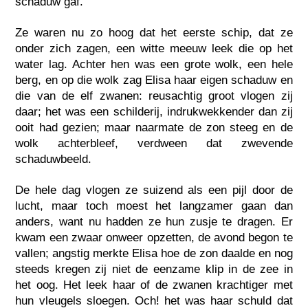
schaduw gaf.
Ze waren nu zo hoog dat het eerste schip, dat ze
onder zich zagen, een witte meeuw leek die op het
water lag. Achter hen was een grote wolk, een hele
berg, en op die wolk zag Elisa haar eigen schaduw en
die van de elf zwanen: reusachtig groot vlogen zij
daar; het was een schilderij, indrukwekkender dan zij
ooit had gezien; maar naarmate de zon steeg en de
wolk achterbleef, verdween dat zwevende
schaduwbeeld.
De hele dag vlogen ze suizend als een pijl door de
lucht, maar toch moest het langzamer gaan dan
anders, want nu hadden ze hun zusje te dragen. Er
kwam een zwaar onweer opzetten, de avond begon te
vallen; angstig merkte Elisa hoe de zon daalde en nog
steeds kregen zij niet de eenzame klip in de zee in
het oog. Het leek haar of de zwanen krachtiger met
hun vleugels sloegen. Och! het was haar schuld dat