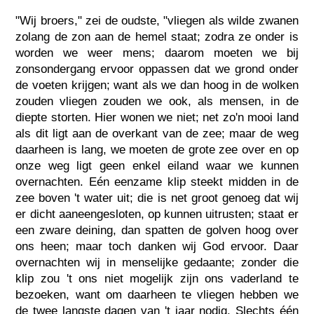
"Wij broers," zei de oudste, "vliegen als wilde zwanen
zolang de zon aan de hemel staat; zodra ze onder is
worden we weer mens; daarom moeten we bij
zonsondergang ervoor oppassen dat we grond onder
de voeten krijgen; want als we dan hoog in de wolken
zouden vliegen zouden we ook, als mensen, in de
diepte storten. Hier wonen we niet; net zo'n mooi land
als dit ligt aan de overkant van de zee; maar de weg
daarheen is lang, we moeten de grote zee over en op
onze weg ligt geen enkel eiland waar we kunnen
overnachten. Eén eenzame klip steekt midden in de
zee boven 't water uit; die is net groot genoeg dat wij
er dicht aaneengesloten, op kunnen uitrusten; staat er
een zware deining, dan spatten de golven hoog over
ons heen; maar toch danken wij God ervoor. Daar
overnachten wij in menselijke gedaante; zonder die
klip zou 't ons niet mogelijk zijn ons vaderland te
bezoeken, want om daarheen te vliegen hebben we
de twee langste dagen van 't jaar nodig. Slechts één