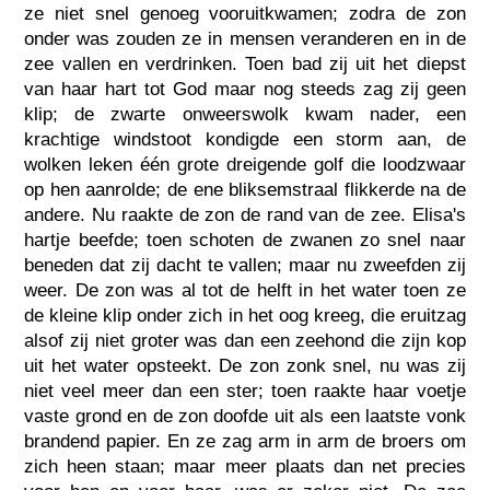
ze niet snel genoeg vooruitkwamen; zodra de zon
onder was zouden ze in mensen veranderen en in de
zee vallen en verdrinken. Toen bad zij uit het diepst
van haar hart tot God maar nog steeds zag zij geen
klip; de zwarte onweerswolk kwam nader, een
krachtige windstoot kondigde een storm aan, de
wolken leken één grote dreigende golf die loodzwaar
op hen aanrolde; de ene bliksemstraal flikkerde na de
andere. Nu raakte de zon de rand van de zee. Elisa's
hartje beefde; toen schoten de zwanen zo snel naar
beneden dat zij dacht te vallen; maar nu zweefden zij
weer. De zon was al tot de helft in het water toen ze
de kleine klip onder zich in het oog kreeg, die eruitzag
alsof zij niet groter was dan een zeehond die zijn kop
uit het water opsteekt. De zon zonk snel, nu was zij
niet veel meer dan een ster; toen raakte haar voetje
vaste grond en de zon doofde uit als een laatste vonk
brandend papier. En ze zag arm in arm de broers om
zich heen staan; maar meer plaats dan net precies