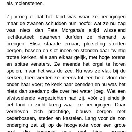
als molenstenen.
Zij vroeg of dat het land was waar ze heengingen
maar de zwanen schudden hun hoofd: wat ze nu zag
was niets dan Fata Morgana's altijd wisselend
luchtkasteel; daarheen durfden ze niemand te
brengen. Elisa staarde ernaar; plotseling stortten
bergen, bossen en slot ineen en stonden daar twintig
trotse kerken, alle aan elkaar gelijk, met hoge torens
en spitse vensters. Ze meende het orgel te horen
spelen, maar het was de zee. Nu was ze vlak bij de
kerken, toen werden ze ineens tot een hele vloot die
onder haar voer; ze keek naar beneden en nu was het
niets dan zeedamp die over het water joeg. Wat een
afwisselende vergezichten had zij, vóór zij eindelijk
het land in zicht kreeg waar ze heengingen. Daar
verhieven zich prachtige, blauwe bergen met
cederbossen, steden en kastelen. Lang voor de zon
onderging zat zij op de hoogvlakte voor een grote
grot, die begroeid was met fijne, groene