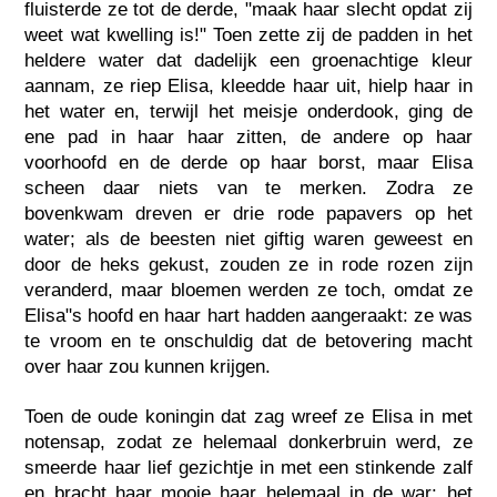
fluisterde ze tot de derde, "maak haar slecht opdat zij
weet wat kwelling is!" Toen zette zij de padden in het
heldere water dat dadelijk een groenachtige kleur
aannam, ze riep Elisa, kleedde haar uit, hielp haar in
het water en, terwijl het meisje onderdook, ging de
ene pad in haar haar zitten, de andere op haar
voorhoofd en de derde op haar borst, maar Elisa
scheen daar niets van te merken. Zodra ze
bovenkwam dreven er drie rode papavers op het
water; als de beesten niet giftig waren geweest en
door de heks gekust, zouden ze in rode rozen zijn
veranderd, maar bloemen werden ze toch, omdat ze
Elisa"s hoofd en haar hart hadden aangeraakt: ze was
te vroom en te onschuldig dat de betovering macht
over haar zou kunnen krijgen.
Toen de oude koningin dat zag wreef ze Elisa in met
notensap, zodat ze helemaal donkerbruin werd, ze
smeerde haar lief gezichtje in met een stinkende zalf
en bracht haar mooie haar helemaal in de war: het