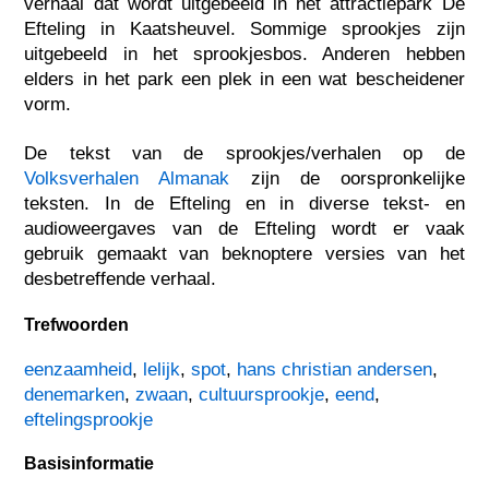
verhaal dat wordt uitgebeeld in het attractiepark De
Efteling in Kaatsheuvel. Sommige sprookjes zijn
uitgebeeld in het sprookjesbos. Anderen hebben
elders in het park een plek in een wat bescheidener
vorm.
De tekst van de sprookjes/verhalen op de
Volksverhalen Almanak
zijn de oorspronkelijke
teksten. In de Efteling en in diverse tekst- en
audioweergaves van de Efteling wordt er vaak
gebruik gemaakt van beknoptere versies van het
desbetreffende verhaal.
Trefwoorden
eenzaamheid
,
lelijk
,
spot
,
hans christian andersen
,
denemarken
,
zwaan
,
cultuursprookje
,
eend
,
eftelingsprookje
Basisinformatie