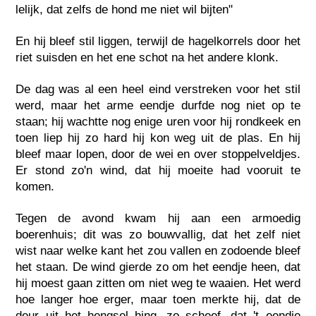
lelijk, dat zelfs de hond me niet wil bijten"
En hij bleef stil liggen, terwijl de hagelkorrels door het
riet suisden en het ene schot na het andere klonk.
De dag was al een heel eind verstreken voor het stil
werd, maar het arme eendje durfde nog niet op te
staan; hij wachtte nog enige uren voor hij rondkeek en
toen liep hij zo hard hij kon weg uit de plas. En hij
bleef maar lopen, door de wei en over stoppelveldjes.
Er stond zo'n wind, dat hij moeite had vooruit te
komen.
Tegen de avond kwam hij aan een armoedig
boerenhuis; dit was zo bouwvallig, dat het zelf niet
wist naar welke kant het zou vallen en zodoende bleef
het staan. De wind gierde zo om het eendje heen, dat
hij moest gaan zitten om niet weg te waaien. Het werd
hoe langer hoe erger, maar toen merkte hij, dat de
deur uit het hengsel hing, zo scheef, dat 't eendje