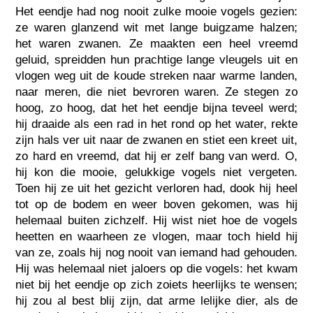
Het eendje had nog nooit zulke mooie vogels gezien:
ze waren glanzend wit met lange buigzame halzen;
het waren zwanen. Ze maakten een heel vreemd
geluid, spreidden hun prachtige lange vleugels uit en
vlogen weg uit de koude streken naar warme landen,
naar meren, die niet bevroren waren. Ze stegen zo
hoog, zo hoog, dat het het eendje bijna teveel werd;
hij draaide als een rad in het rond op het water, rekte
zijn hals ver uit naar de zwanen en stiet een kreet uit,
zo hard en vreemd, dat hij er zelf bang van werd. O,
hij kon die mooie, gelukkige vogels niet vergeten.
Toen hij ze uit het gezicht verloren had, dook hij heel
tot op de bodem en weer boven gekomen, was hij
helemaal buiten zichzelf. Hij wist niet hoe de vogels
heetten en waarheen ze vlogen, maar toch hield hij
van ze, zoals hij nog nooit van iemand had gehouden.
Hij was helemaal niet jaloers op die vogels: het kwam
niet bij het eendje op zich zoiets heerlijks te wensen;
hij zou al best blij zijn, dat arme lelijke dier, als de