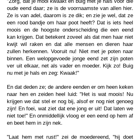
"Zorg, dat je mooi kwaakt en buig met je hals voor die
oude eend daar; ze is de voornaamste van allen hier.
Ze is van adel, daarom is ze dik; en zie je wel, dat ze
een rood bandje om haar poot heeft? Dat is iets heel
moois en de hoogste onderscheiding die een eend
kan krijgen. Dat betekent zoveel als dat men haar niet
kwijt wil raken en dat alle mensen en dieren haar
zullen herkennen. Vooruit nu! Niet met je poten naar
binnen. Een welopgevoede jonge eend zet zijn poten
ver uit elkaar, net als vader en moeder. Kijk zo! Buig
nu met je hals en zeg: Kwaak!"
En dat deden ze; de andere eenden er om heen keken
naar hen en zeiden heel luid: "Het is wat moois! Nu
krijgen we dat stel er nog bij, alsof er nog niet genoeg
zijn! En foei, wat ziet dat ene jong er uit! Dat laten we
niet toe!" En onmiddellijk vloog er een eend op hem af
en beet hem in zijn nek.
"Laat hem met rust!" zei de moedereend, "hij doet