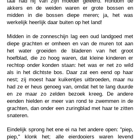
taal had hij van zijn moeder geleerd. Rondom de
akkers en de weiden waren er grote bossen en
midden in die bossen diepe meren; ja, het was
werkelijk heerlijk daar buiten op het land!
Midden in de zonneschijn lag een oud landgoed met
diepe grachten er omheen en van de muren tot aan
het water groeiden de bladeren van het groot
hoefblad, die zo hoog waren, dat kleine kinderen er
rechtop onder konden staan: het was er net zo wild
als in het dichtste bos. Daar zat een eend op haar
nest; zij moest haar kuikentjes uitbroeden, maar nu
had ze er heus genoeg van, omdat het te lang duurde
en ze maar zo zelden bezoek kreeg. De andere
eenden hielden er meer van rond te zwemmen in de
grachten, dan onder een zuringblad met haar te zitten
snateren.
Eindelijk sprong het ene ei na het andere open: "piep,
piep," klonk het; alle eierdooiers waren levend