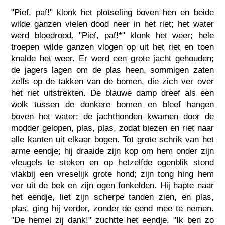
"Pief, paf!" klonk het plotseling boven hen en beide
wilde ganzen vielen dood neer in het riet; het water
werd bloedrood. "Pief, paf!*" klonk het weer; hele
troepen wilde ganzen vlogen op uit het riet en toen
knalde het weer. Er werd een grote jacht gehouden;
de jagers lagen om de plas heen, sommigen zaten
zelfs op de takken van de bomen, die zich ver over
het riet uitstrekten. De blauwe damp dreef als een
wolk tussen de donkere bomen en bleef hangen
boven het water; de jachthonden kwamen door de
modder gelopen, plas, plas, zodat biezen en riet naar
alle kanten uit elkaar bogen. Tot grote schrik van het
arme eendje; hij draaide zijn kop om hem onder zijn
vleugels te steken en op hetzelfde ogenblik stond
vlakbij een vreselijk grote hond; zijn tong hing hem
ver uit de bek en zijn ogen fonkelden. Hij hapte naar
het eendje, liet zijn scherpe tanden zien, en plas,
plas, ging hij verder, zonder de eend mee te nemen.
"De hemel zij dank!" zuchtte het eendje. "Ik ben zo