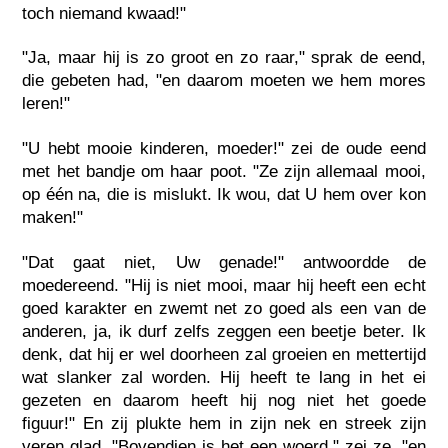
toch niemand kwaad!"
"Ja, maar hij is zo groot en zo raar," sprak de eend,
die gebeten had, "en daarom moeten we hem mores
leren!"
"U hebt mooie kinderen, moeder!" zei de oude eend
met het bandje om haar poot. "Ze zijn allemaal mooi,
op één na, die is mislukt. Ik wou, dat U hem over kon
maken!"
"Dat gaat niet, Uw genade!" antwoordde de
moedereend. "Hij is niet mooi, maar hij heeft een echt
goed karakter en zwemt net zo goed als een van de
anderen, ja, ik durf zelfs zeggen een beetje beter. Ik
denk, dat hij er wel doorheen zal groeien en mettertijd
wat slanker zal worden. Hij heeft te lang in het ei
gezeten en daarom heeft hij nog niet het goede
figuur!" En zij plukte hem in zijn nek en streek zijn
veren glad. "Bovendien is het een woerd," zei ze, "en