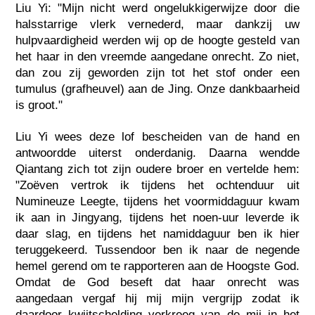
Liu Yi: "Mijn nicht werd ongelukkigerwijze door die
halsstarrige vlerk vernederd, maar dankzij uw
hulpvaardigheid werden wij op de hoogte gesteld van
het haar in den vreemde aangedane onrecht. Zo niet,
dan zou zij geworden zijn tot het stof onder een
tumulus (grafheuvel) aan de Jing. Onze dankbaarheid
is groot."
Liu Yi wees deze lof bescheiden van de hand en
antwoordde uiterst onderdanig. Daarna wendde
Qiantang zich tot zijn oudere broer en vertelde hem:
"Zoëven vertrok ik tijdens het ochtenduur uit
Numineuze Leegte, tijdens het voormiddaguur kwam
ik aan in Jingyang, tijdens het noen-uur leverde ik
daar slag, en tijdens het namiddaguur ben ik hier
teruggekeerd. Tussendoor ben ik naar de negende
hemel gerend om te rapporteren aan de Hoogste God.
Omdat de God beseft dat haar onrecht was
aangedaan vergaf hij mij mijn vergrijp zodat ik
daardoor kwijtschelding verkreeg van de mij in het