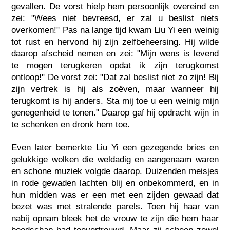
gevallen. De vorst hielp hem persoonlijk overeind en
zei: "Wees niet bevreesd, er zal u beslist niets
overkomen!" Pas na lange tijd kwam Liu Yi een weinig
tot rust en hervond hij zijn zelfbeheersing. Hij wilde
daarop afscheid nemen en zei: "Mijn wens is levend
te mogen terugkeren opdat ik zijn terugkomst
ontloop!" De vorst zei: "Dat zal beslist niet zo zijn! Bij
zijn vertrek is hij als zoëven, maar wanneer hij
terugkomt is hij anders. Sta mij toe u een weinig mijn
genegenheid te tonen." Daarop gaf hij opdracht wijn in
te schenken en dronk hem toe.
Even later bemerkte Liu Yi een gezegende bries en
gelukkige wolken die weldadig en aangenaam waren
en schone muziek volgde daarop. Duizenden meisjes
in rode gewaden lachten blij en onbekommerd, en in
hun midden was er een met een zijden gewaad dat
bezet was met stralende parels. Toen hij haar van
nabij opnam bleek het de vrouw te zijn die hem haar