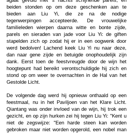
agaat gevuld met 's nachts schijnende parels, en
beiden stonden op om deze geschenken aan te
bieden aan Liu Yi, die ze na de nodige
tegenwerpingen accepteerde. De vrouwelijke
familieleden wierpen daarna witte en bonte zijde,
parels en sieraden van jade voor Liu Yi: de giften
stapelden zich op zodat hij er in een oogwenk door
werd bedolven! Lachend keek Liu Yi nu naar deze,
dan naar gene zijde en betuigde onophoudelijk zijn
dank. Eerst toen de feestvreugde door de wijn het
hoogtepunt had bereikt verontschuldigde hij zich en
stond op om weer te overnachten in de Hal van het
Gestolde Licht.
De volgende dag werd hij opnieuw onthaald op een
feestmaal, nu in het Paviljoen van het Klare Licht.
Qiantang was onder invloed van de wijn, hij trok een
gezicht, en op zijn hurken zei hij tegen Liu Yi: "Kent u
niet de zegswijze: "Een harde steen kan worden
gebroken maar niet worden opgerold, een nobel man