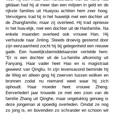
gëdaan had hij al meer dan een miljoen in geld en de
rijkste families uit Huaiyou achtten hem zeer hoog.
Vervolgens trad hij in het huwelijk met een dochter uit
de Zhangfamilie, maar zij overleed. Hij trad opnieuw
in het huw.elijk, met een dochter uit de Hanfamilie. Na
enkele maanden overleed ook vrouwe Han. Hij
verhuisde naar Jinling. Steeds droevig gestemd door
zijn eenzaamheid zocht hij bij gelegenheid een nieuwe
gade. Een huwelijksbemiddelaarster vertelde hem:
"Er is een dochter uit de Lu-familie afkomstig uit
Fanyang. Haar vader heet Hao en is magistraat
geweest van Qingliu. In zijn levensavond beminde hij
de Weg en alleen ging hij zwerven tussen wolken en
bronnen zodat nu niemand weet waar hij zich
ophoudt. Haar moeder heet vrouwe Zheng.
Eerverlederl jaar trouwde ze met een zoon van de
familie Zhang uit Qinghe, maar ongelukkig genoeg is
deze jongeman al spoedig overleden. Omdat ze nog
zo jong is, en bovendien zo schrander en schoon wil