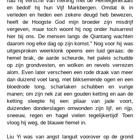
had hij verschil van mening met de Hemelgeneraals
en bedolf hij hun Vijf Markbergen. Omdat ik in
verleden en heden een zekere deugd heb bewezen,
heeft de Hoogste God mijn broeder zijn misdrijf
vergeven, maar toch woont hij nog onder huisarrest
hier bij ons. De mensen langs de Qiantang wachten
daarom nog elke dag op zijn komst." Nog voor hij was
uitgesproken weerklonk opeens een luid geraas: de
hemel brak, de aarde scheurde, het paleis schudde
op zijn grondvesten, en wolken en nevels verrezen
alom. Even later verscheen een rode draak van meer
dan duizend voet lang, met bliksemende ogen en een
bloedrode tong, scharlaken schubben en vurige
manen; om zijn nek zat een gouden ketting en aan de
ketting sleepte hij een pilaar van jade voort,
duizenden donderslagen omwonden zijn lijf, en rijp,
sneeuw, regen en hagel vielen tegelijkertijd! Toen
vloog hij weg, de blauwe hemel in.
Liu Yi was van angst languit voorover op de grond