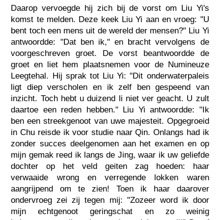
Daarop vervoegde hij zich bij de vorst om Liu Yi's
komst te melden. Deze keek Liu Yi aan en vroeg: "U
bent toch een mens uit de wereld der mensen?" Liu Yi
antwoordde: "Dat ben ik," en bracht vervolgens de
voorgeschreven groet. De vorst beantwoordde de
groet en liet hem plaatsnemen voor de Numineuze
Leegtehal. Hij sprak tot Liu Yi: "Dit onderwaterpaleis
ligt diep verscholen en ik zelf ben gespeend van
inzicht. Toch hebt u duizend li niet ver geacht. U zult
daartoe een reden hebben." Liu Yi antwoordde: "Ik
ben een streekgenoot van uwe majesteit. Opgegroeid
in Chu reisde ik voor studie naar Qin. Onlangs had ik
zonder succes deelgenomen aan het examen en op
mijn gemak reed ik langs de Jing, waar ik uw geliefde
dochter op het veld geiten zag hoeden: haar
verwaaide wrong en verregende lokken waren
aangrijpend om te zien! Toen ik haar daarover
ondervroeg zei zij tegen mij: "Zozeer word ik door
mijn echtgenoot geringschat en zo weinig