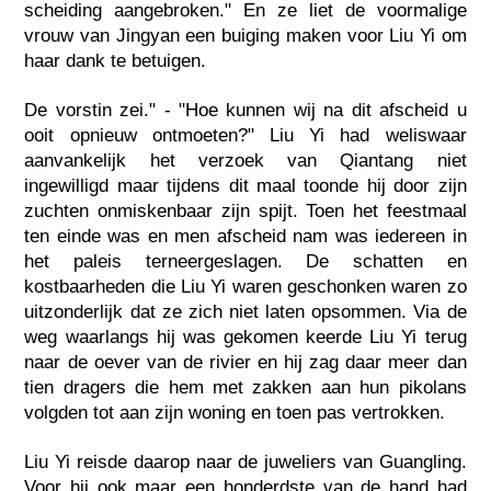
scheiding aangebroken." En ze liet de voormalige
vrouw van Jingyan een buiging maken voor Liu Yi om
haar dank te betuigen.
De vorstin zei." - "Hoe kunnen wij na dit afscheid u
ooit opnieuw ontmoeten?" Liu Yi had weliswaar
aanvankelijk het verzoek van Qiantang niet
ingewilligd maar tijdens dit maal toonde hij door zijn
zuchten onmiskenbaar zijn spijt. Toen het feestmaal
ten einde was en men afscheid nam was iedereen in
het paleis terneergeslagen. De schatten en
kostbaarheden die Liu Yi waren geschonken waren zo
uitzonderlijk dat ze zich niet laten opsommen. Via de
weg waarlangs hij was gekomen keerde Liu Yi terug
naar de oever van de rivier en hij zag daar meer dan
tien dragers die hem met zakken aan hun pikolans
volgden tot aan zijn woning en toen pas vertrokken.
Liu Yi reisde daarop naar de juweliers van Guangling.
Voor hij ook maar een honderdste van de hand had