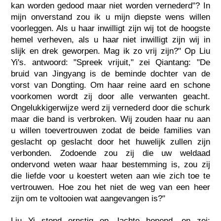
kan worden gedood maar niet worden vernederd"? In
mijn onverstand zou ik u mijn diepste wens willen
voorleggen. Als u haar inwilligt zijn wij tot de hoogste
hemel verheven, als u haar niet inwilligt zijn wij in
slijk en drek geworpen. Mag ik zo vrij zijn?" Op Liu
Yi's. antwoord: "Spreek vrijuit," zei Qiantang: "De
bruid van Jingyang is de beminde dochter van de
vorst van Dongting. Om haar reine aard en schone
voorkomen wordt zij door alle verwanten geacht.
Ongelukkigerwijze werd zij vernederd door die schurk
maar die band is verbroken. Wij zouden haar nu aan
u willen toevertrouwen zodat de beide families van
geslacht op geslacht door het huwelijk zullen zijn
verbonden. Zodoende zou zij die uw weldaad
ondervond weten waar haar bestemming is, zou zij
die liefde voor u koestert weten aan wie zich toe te
vertrouwen. Hoe zou het niet de weg van een heer
zijn om te voltooien wat aangevangen is?"
Liu Yi stond ernstig op, lachte honend, en zei: