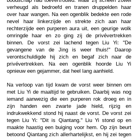
boodschap had toevertrouwd. Maar zij scheen zowel
verheugd als bedroefd en tranen druppelden haar
over haar wangen. Na een ogenblik bedekte een rode
nevel haar linkerzijde en strekte zich aan haar
rechterzijde een purperen aura uit, een geurige wolk
omringde haar en zo ging zij de privévertrekken
binnen. De vorst zei lachend tegen Liu Yi: "De
gevangene van de Jing is weer thuis!" Daarop
verontschuldigde hij zich en begaf zich naar de
privévertrekken. Na een ogenblik hoorde Liu Yi
opnieuw een gejammer, dat heel lang aanhield.
Na verloop van tijd kwam de vorst weer binnen om
met Liu Yi de maaltijd te gebruiken. Daarbij was nog
iemand aanwezig die een purperen rok droeg en in
zijn handen een zwarte jade hield, rijzig en
indrukwekkend stond hij naast de vorst. De vorst zei
tegen Liu Yi: "Dit is Qiantang." Liu Yi stond op en
maakte haastig een buiging voor hem. Op zijn beurt
betoond Qiantang zich allerhartelijkst, en hij zei tegen