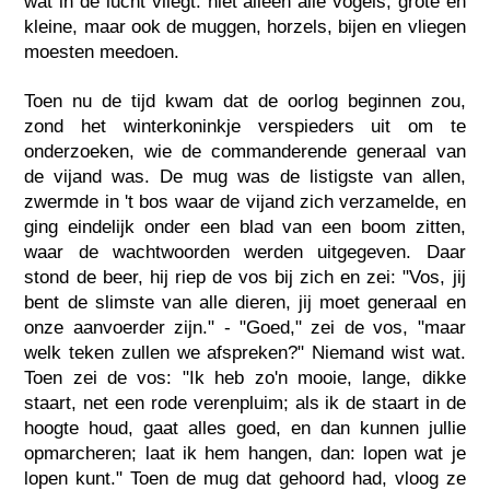
wat in de lucht vliegt: niet alleen alle vogels, grote en
kleine, maar ook de muggen, horzels, bijen en vliegen
moesten meedoen.
Toen nu de tijd kwam dat de oorlog beginnen zou,
zond het winterkoninkje verspieders uit om te
onderzoeken, wie de commanderende generaal van
de vijand was. De mug was de listigste van allen,
zwermde in 't bos waar de vijand zich verzamelde, en
ging eindelijk onder een blad van een boom zitten,
waar de wachtwoorden werden uitgegeven. Daar
stond de beer, hij riep de vos bij zich en zei: "Vos, jij
bent de slimste van alle dieren, jij moet generaal en
onze aanvoerder zijn." - "Goed," zei de vos, "maar
welk teken zullen we afspreken?" Niemand wist wat.
Toen zei de vos: "Ik heb zo'n mooie, lange, dikke
staart, net een rode verenpluim; als ik de staart in de
hoogte houd, gaat alles goed, en dan kunnen jullie
opmarcheren; laat ik hem hangen, dan: lopen wat je
lopen kunt." Toen de mug dat gehoord had, vloog ze