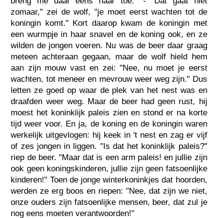
breng me daar eens naar toe." - "Dat gaat niet
zomaar," zei de wolf, "je moet eerst wachten tot de
koningin komt." Kort daarop kwam de koningin met
een wurmpje in haar snavel en de koning ook, en ze
wilden de jongen voeren. Nu was de beer daar graag
meteen achteraan gegaan, maar de wolf hield hem
aan zijn mouw vast en zei: "Nee, nu moet je eerst
wachten, tot meneer en mevrouw weer weg zijn." Dus
letten ze goed op waar de plek van het nest was en
draafden weer weg. Maar de beer had geen rust, hij
moest het koninklijk paleis zien en stond er na korte
tijd weer voor. En ja, de koning en de koningin waren
werkelijk uitgevlogen: hij keek in 't nest en zag er vijf
of zes jongen in liggen. "Is dat het koninklijk paleis?"
riep de beer. "Maar dat is een arm paleis! en jullie zijn
ook geen koningskinderen, jullie zijn geen fatsoenlijke
kinderen!" Toen de jonge winterkoninkjes dat hoorden,
werden ze erg boos en riepen: "Nee, dat zijn we niet,
onze ouders zijn fatsoenlijke mensen, beer, dat zul je
nog eens moeten verantwoorden!"