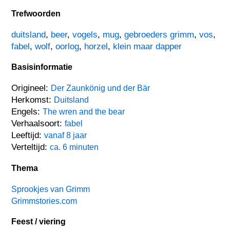
Trefwoorden
duitsland
,
beer
,
vogels
,
mug
,
gebroeders grimm
,
vos
,
fabel
,
wolf
,
oorlog
,
horzel
,
klein maar dapper
Basisinformatie
Origineel:
Der Zaunkönig und der Bär
Herkomst:
Duitsland
Engels:
The wren and the bear
Verhaalsoort:
fabel
Leeftijd:
vanaf 8 jaar
Verteltijd:
ca. 6 minuten
Thema
Sprookjes van Grimm
Grimmstories.com
Feest / viering