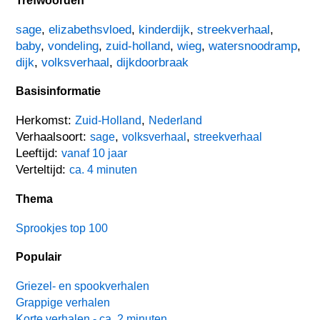
Trefwoorden
sage
,
elizabethsvloed
,
kinderdijk
,
streekverhaal
,
baby
,
vondeling
,
zuid-holland
,
wieg
,
watersnoodramp
,
dijk
,
volksverhaal
,
dijkdoorbraak
Basisinformatie
Herkomst:
,
Zuid-Holland
Nederland
Verhaalsoort:
,
,
sage
volksverhaal
streekverhaal
Leeftijd:
vanaf 10 jaar
Verteltijd:
ca. 4 minuten
Thema
Sprookjes top 100
Populair
Griezel- en spookverhalen
Grappige verhalen
Korte verhalen - ca. 2 minuten