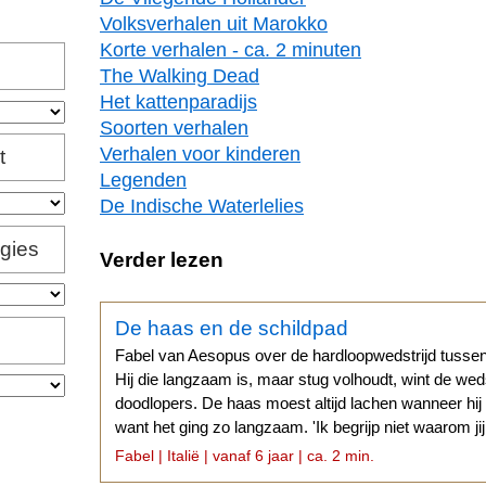
Volksverhalen uit Marokko
Korte verhalen - ca. 2 minuten
The Walking Dead
Het kattenparadijs
Soorten verhalen
Verhalen voor kinderen
t
Legenden
De Indische Waterlelies
igies
Verder lezen
De haas en de schildpad
Fabel van Aesopus over de hardloopwedstrijd tussen
Hij die langzaam is, maar stug volhoudt, wint de weds
doodlopers. De haas moest altijd lachen wanneer hij
want het ging zo langzaam. 'Ik begrijp niet waarom ji
gaat...
Fabel | Italië | vanaf 6 jaar | ca. 2 min.