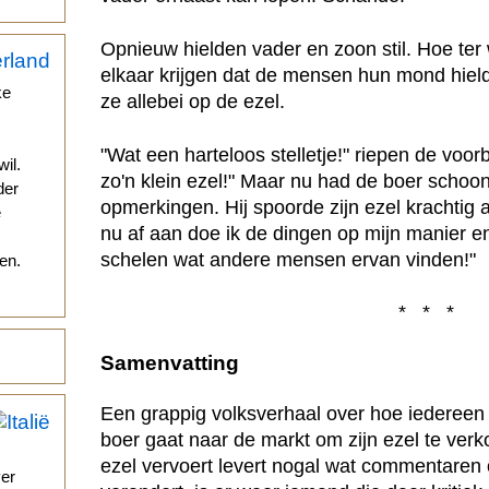
Opnieuw hielden vader en zoon stil. Hoe ter
elkaar krijgen dat de mensen hun mond hiel
ke
ze allebei op de ezel.
"Wat een harteloos stelletje!" riepen de voor
il.
zo'n klein ezel!" Maar nu had de boer schoo
der
opmerkingen. Hij spoorde zijn ezel krachtig a
e
nu af aan doe ik de dingen op mijn manier 
schelen wat andere mensen ervan vinden!"
en.
* * *
Samenvatting
Een grappig volksverhaal over hoe iedereen al
boer gaat naar de markt om zijn ezel te ver
ezel vervoert levert nogal wat commentaren 
ver