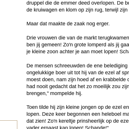
druppel die de emmer deed overlopen. De boer h
de kruiwagen en klom op zijn rug, terwijl zij
Maar dat maakte de zaak nog erger.
Drie vrouwen die van de markt terugkwamen
ben jij gemeen! Zo'n grote lomperd als jij gaat
je kleine zoon achter je aan moet lopen! Sch
De mensen schreeuwden de ene belediging 
ongelukkige boer uit tot hij van de ezel af spr
moest doen, nam zijn hoed af en krabbelde ove
had nooit gedacht dat het zo moeilijk zou zij
brengen," mompelde hij.
Toen tilde hij zijn kleine jongen op de ezel en
lopen. Deze keer begonnen een heleboel man
dat zien! Zo'n kereltje prinsheerlijk op de eze
vader ernaast kan lopen! Schande!"