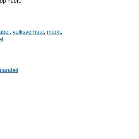
op heeft.
abel
,
volksverhaal
,
markt
,
el
parabel