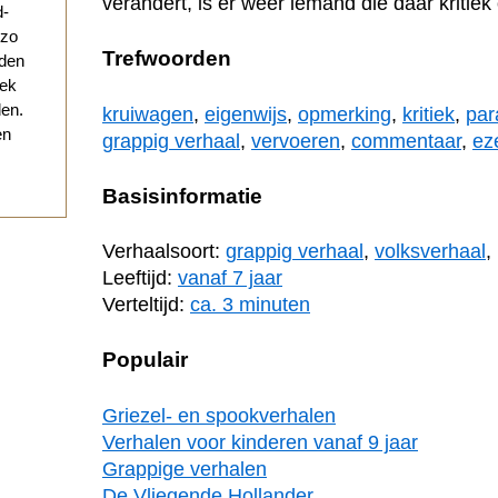
verandert, is er weer iemand die daar kritiek 
d-
 zo
Trefwoorden
eden
eek
den.
kruiwagen
,
eigenwijs
,
opmerking
,
kritiek
,
par
en
grappig verhaal
,
vervoeren
,
commentaar
,
ez
Basisinformatie
Verhaalsoort:
grappig verhaal
,
volksverhaal
,
Leeftijd:
vanaf 7 jaar
Verteltijd:
ca. 3 minuten
Populair
Griezel- en spookverhalen
Verhalen voor kinderen vanaf 9 jaar
Grappige verhalen
De Vliegende Hollander