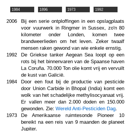
1984
1896
1973
1992
2006
Bij een serie ontploffingen in een opslagplaats
voor vuurwerk in Ringmer in Sussex, zo'n 80
kilometer onder Londen, komen twee
brandweerlieden om het leven. Zeker twaalf
mensen raken gewond van wie enkele ernstig.
1992
De Griekse tanker Aegean Sea loopt op een
rots bij het binnenvaren van de Spaanse haven
La Coruña. 70.000 Ton olie komt vrij en vervuilt
de kust van Galicië.
1984
Door een fout bij de productie van pesticide
door Union Carbide in Bhopal (India) komt een
wolk van het schadelijke methylisocyanaat vrij.
Er vallen meer dan 2.000 doden en 150.000
gewonden. Zie:
Wereld Anti-Pesticiden Dag
.
1973
De Amerikaanse ruimtesonde Pioneer 10
bereikt na een reis van 9 maanden de planeet
Jupiter.