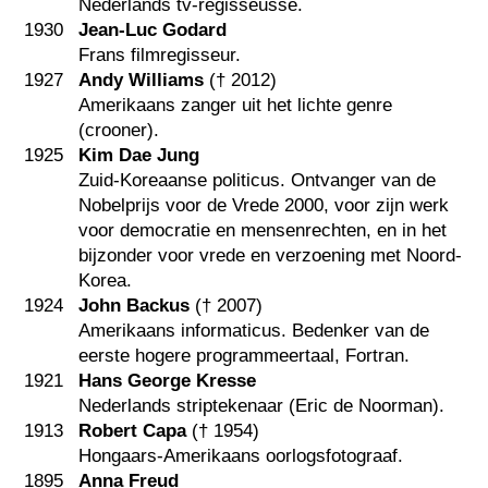
Nederlands tv-regisseusse.
1930
Jean-Luc Godard
Frans filmregisseur.
1927
Andy Williams
(†
2012
)
Amerikaans zanger uit het lichte genre
(crooner).
1925
Kim Dae Jung
Zuid-Koreaanse politicus. Ontvanger van de
Nobelprijs voor de Vrede 2000, voor zijn werk
voor democratie en mensenrechten, en in het
bijzonder voor vrede en verzoening met Noord-
Korea.
1924
John Backus
(†
2007
)
Amerikaans informaticus. Bedenker van de
eerste hogere programmeertaal, Fortran.
1921
Hans George Kresse
Nederlands striptekenaar (Eric de Noorman).
1913
Robert Capa
(†
1954
)
Hongaars-Amerikaans oorlogsfotograaf.
1895
Anna Freud