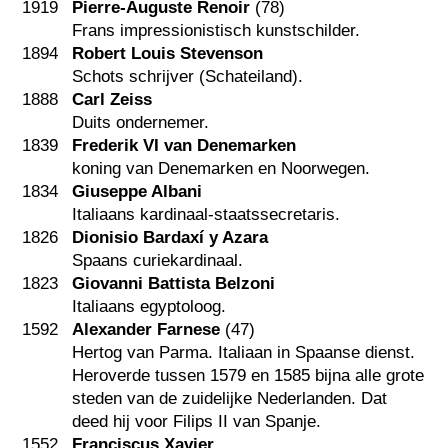
1919
Pierre-Auguste Renoir
(78)
Frans impressionistisch kunstschilder.
1894
Robert Louis Stevenson
Schots schrijver (Schateiland).
1888
Carl Zeiss
Duits ondernemer.
1839
Frederik VI van Denemarken
koning van Denemarken en Noorwegen.
1834
Giuseppe Albani
Italiaans kardinaal-staatssecretaris.
1826
Dionisio Bardaxí y Azara
Spaans curiekardinaal.
1823
Giovanni Battista Belzoni
Italiaans egyptoloog.
1592
Alexander Farnese
(47)
Hertog van Parma. Italiaan in Spaanse dienst.
Heroverde tussen 1579 en 1585 bijna alle grote
steden van de zuidelijke Nederlanden. Dat
deed hij voor Filips II van Spanje.
1552
Franciscus Xavier