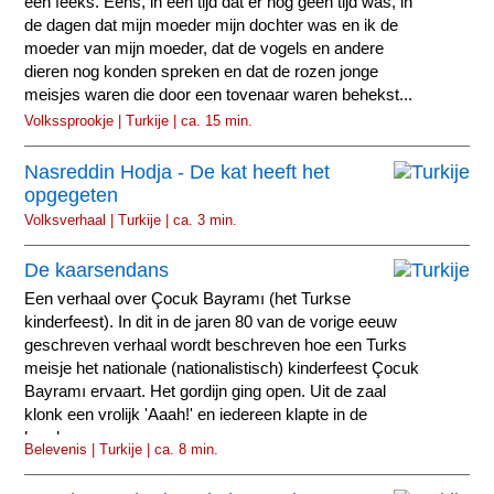
een feeks. Eens, in een tijd dat er nog geen tijd was, in
de dagen dat mijn moeder mijn dochter was en ik de
moeder van mijn moeder, dat de vogels en andere
dieren nog konden spreken en dat de rozen jonge
meisjes waren die door een tovenaar waren behekst...
Volkssprookje | Turkije | ca. 15 min.
Nasreddin Hodja - De kat heeft het
opgegeten
Volksverhaal | Turkije | ca. 3 min.
De kaarsendans
Een verhaal over Çocuk Bayramı (het Turkse
kinderfeest). In dit in de jaren 80 van de vorige eeuw
geschreven verhaal wordt beschreven hoe een Turks
meisje het nationale (nationalistisch) kinderfeest Çocuk
Bayramı ervaart. Het gordijn ging open. Uit de zaal
klonk een vrolijk 'Aaah!' en iedereen klapte in de
handen.
Belevenis | Turkije | ca. 8 min.