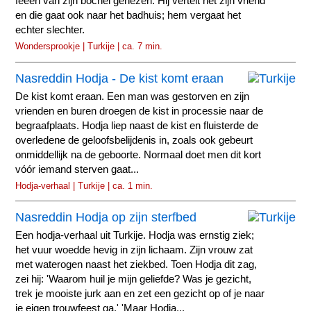
feeën van zijn bochel genezen. Hij vertelt het zijn vriend
en die gaat ook naar het badhuis; hem vergaat het
echter slechter.
Wondersprookje | Turkije | ca. 7 min.
Nasreddin Hodja - De kist komt eraan
De kist komt eraan. Een man was gestorven en zijn
vrienden en buren droegen de kist in processie naar de
begraafplaats. Hodja liep naast de kist en fluisterde de
overledene de geloofsbelijdenis in, zoals ook gebeurt
onmiddellijk na de geboorte. Normaal doet men dit kort
vóór iemand sterven gaat...
Hodja-verhaal | Turkije | ca. 1 min.
Nasreddin Hodja op zijn sterfbed
Een hodja-verhaal uit Turkije. Hodja was ernstig ziek;
het vuur woedde hevig in zijn lichaam. Zijn vrouw zat
met waterogen naast het ziekbed. Toen Hodja dit zag,
zei hij: 'Waarom huil je mijn geliefde? Was je gezicht,
trek je mooiste jurk aan en zet een gezicht op of je naar
je eigen trouwfeest ga.' 'Maar Hodja...