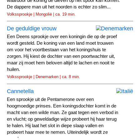
waardoor de koning de dieven op het spoor kan komen.
De dappere man uit het noorden is echter zo slim...
Volkssprookje | Mongolië | ca. 19 min.
De geduldige vrouw
Een Deens sprookje over een koningin die op de proef
wordt gesteld. De koning van een land moet trouwen
om voor het voortbestaan van het koningshuis te
zorgen. Hij kiest de dochter van een poortwachter uit,
maar zij moet hem beloven altijd te lachen en nooit te
huilen.
Volkssprookje | Denemarken | ca. 8 min.
Cannetella
Een sprookje uit de Pentamerone over een
hoogmoedige prinses. Een koningsdochter komt in de
macht van een wilde man. Ze gaat tegen een verbod in
en vlucht; op geweldadige wijze probeert hij haar terug
te halen. Hij laat het slot in diepe slaap vallen en
probeert haar mee te nemen. Uiteindelijk wordt ze
gered.