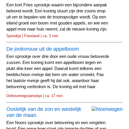
Een kort Fries sprookje waarin een bijzondere aanpak
beloond wordt. Een koning stuurt zijn drie zoons erop
uit om te bepalen wie de troonopvolger wordt. Op een
eiland groeit een boom met gouden appels, en wie een
appel mee naar huis neemt, zal de nieuwe koning zijn.
Sprookje | Friesland | ca. 3 min.
De jonkvrouw uit de appelboom
Een sprookje over drie door een oude vrouw betoverde
zussen. Een koning komt een appelboom tegen en
plukt drie keer een appel. Daaruit komt telkens een
beeldschoon meisje dat hem om water smeekt. Pas
het laatste meisje geeft hij dat ook, waardoor haar
betovering verbroken is. De koning wil met haar
trouwen...
Onttoveringssprookje | ca. 17 min.
Oostelijk van de zon en westelijk
van de maan
Een Noors sprookje over betovering en een vergeten
bruid. Een arme boer staat zijn jongste dochter af aan