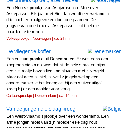
De prinses op de glazen heuvel
Een Noors sprookje van Asbjørnsen en Moe over
Assepasser. Elk jaar met Sint-Jan wordt een weiland in
drie nachten kaalgevreten door drie paarden. De
jongste van drie broers - Assepasser - lukt het die
paarden te temmen.
Volkssprookje | Noorwegen | ca. 24 min.
De vliegende koffer
Een cultuursprookje uit Denemarken. Er was eens een
koopman die zo rijk was dat hij de hele straat en bijna
een zijstraatje bovendien kon plaveien met zilvergeld.
Maar dat deed hij niet, hij wist zijn geld wel op een
andere manier te besteden; als hij een stuiver uitgaf
kreeg hij er een daalder voor terug...
Cultuursprookje | Denemarken | ca. 14 min.
Van de jongen die slaag kreeg
Een West-Vlaams sprookje over een wonderlamp. Een
arme jongen moet van zijn moeder elke dag hout