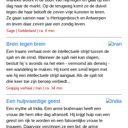
Marieke woont in de buurt van Nijmegen en gaat op een
dag naar de markt. Op de terugweg komt ze de duivel
tegen die haar belooft de zeven vrije kunsten te leren.
Ze gaan samen naar 's-Hertogenbosch en Antwerpen
en leven daar zeven jaar een zondig leven.
Sage | Gelderland | ca. 6 min.
Brein tegen brein
Een Iraans verhaal over de intellectuele strijd tussen de
sjah en de smid. Wanneer de sjah niet kan slapen,
besluit hij 's avonds na het eten - vermomd als derwisj -
een wandeling te maken. Hij komt een smid tegen met
wie hij een intellectuele strijd aangaat. Als de sjah tot
drie keer toe zijn beroep verbiedt...
Grappig verhaal | Iran | ca. 34 min.
Een hulpvaardige geest
Een mythe uit India. Een arme brahmaan heeft een
vrouw die hem elke dag afranselt. Hij krijgt hulp van een
geest om rijk te worden en een fatsoenlijke vrouw te
trouwen. Daarvoor verzinnen ze een list: de arme