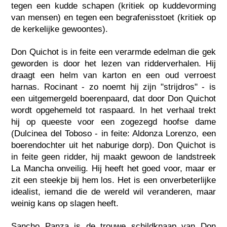
tegen een kudde schapen (kritiek op kuddevorming
van mensen) en tegen een begrafenisstoet (kritiek op
de kerkelijke gewoontes).
Don Quichot is in feite een verarmde edelman die gek
geworden is door het lezen van ridderverhalen. Hij
draagt een helm van karton en een oud verroest
harnas. Rocinant - zo noemt hij zijn "strijdros" - is
een uitgemergeld boerenpaard, dat door Don Quichot
wordt opgehemeld tot raspaard. In het verhaal trekt
hij op queeste voor een zogezegd hoofse dame
(Dulcinea del Toboso - in feite: Aldonza Lorenzo, een
boerendochter uit het naburige dorp). Don Quichot is
in feite geen ridder, hij maakt gewoon de landstreek
La Mancha onveilig. Hij heeft het goed voor, maar er
zit een steekje bij hem los. Het is een onverbeterlijke
idealist, iemand die de wereld wil veranderen, maar
weinig kans op slagen heeft.
Sancho Panza is de trouwe schildknaap van Don