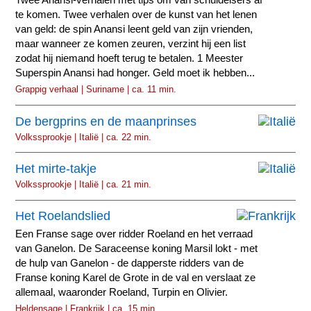
Twee Anansi-verhalen met tips om van schuldeisers af
te komen. Twee verhalen over de kunst van het lenen
van geld: de spin Anansi leent geld van zijn vrienden,
maar wanneer ze komen zeuren, verzint hij een list
zodat hij niemand hoeft terug te betalen. 1 Meester
Superspin Anansi had honger. Geld moet ik hebben...
Grappig verhaal | Suriname | ca. 11 min.
De bergprins en de maanprinses
Volkssprookje | Italië | ca. 22 min.
Het mirte-takje
Volkssprookje | Italië | ca. 21 min.
Het Roelandslied
Een Franse sage over ridder Roeland en het verraad
van Ganelon. De Saraceense koning Marsil lokt - met
de hulp van Ganelon - de dapperste ridders van de
Franse koning Karel de Grote in de val en verslaat ze
allemaal, waaronder Roeland, Turpin en Olivier.
Heldensage | Frankrijk | ca. 15 min.