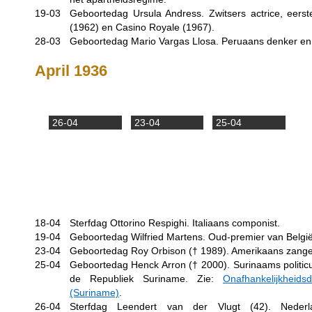
19-03
Geboortedag Ursula Andress. Zwitsers actrice, eerste
(1962) en Casino Royale (1967).
28-03
Geboortedag Mario Vargas Llosa. Peruaans denker en s
April 1936
26-04
23-04
25-04
18-04
Sterfdag Ottorino Respighi. Italiaans componist.
19-04
Geboortedag Wilfried Martens. Oud-premier van België
23-04
Geboortedag Roy Orbison (†
1989
). Amerikaans zange
25-04
Geboortedag Henck Arron (†
2000
). Surinaams politi
de Republiek Suriname. Zie:
Onafhankelijkheids
(Suriname)
.
26-04
Sterfdag Leendert van der Vlugt (42). Nederl