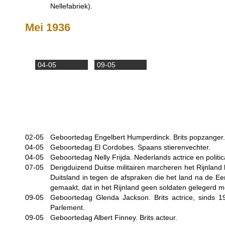
Nellefabriek).
Mei 1936
04-05
09-05
02-05
Geboortedag Engelbert Humperdinck. Brits popzanger.
04-05
Geboortedag El Cordobes. Spaans stierenvechter.
04-05
Geboortedag Nelly Frijda. Nederlands actrice en politic
07-05
Derigduizend Duitse militairen marcheren het Rijnlan
Duitsland in tegen de afspraken die het land na de E
gemaakt, dat in het Rijnland geen soldaten gelegerd m
09-05
Geboortedag Glenda Jackson. Brits actrice, sinds 19
Parlement.
09-05
Geboortedag Albert Finney. Brits acteur.