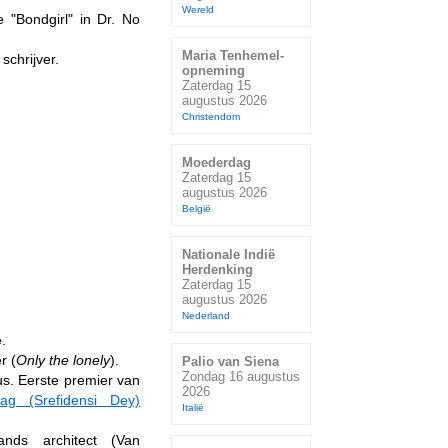
Wereld
 "Bondgirl" in Dr. No
Maria Tenhemel-
chrijver.
opneming
Zaterdag 15
augustus 2026
Christendom
Moederdag
Zaterdag 15
augustus 2026
België
Nationale Indië
Herdenking
Zaterdag 15
augustus 2026
Nederland
.
r (
Only the lonely
).
Palio van Siena
Zondag 16 augustus
cus. Eerste premier van
2026
dag (Srefidensi Dey)
Italië
ands architect (Van