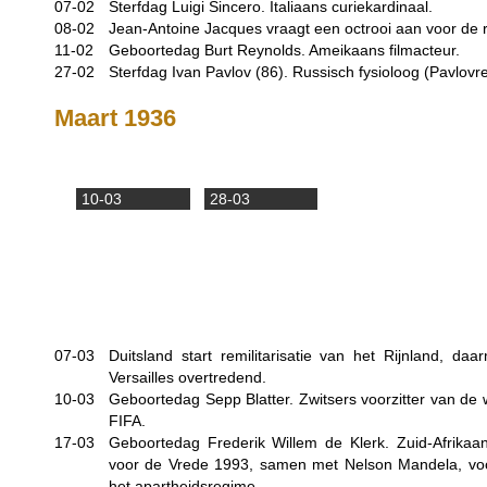
07-02
Sterfdag Luigi Sincero. Italiaans curiekardinaal.
08-02
Jean-Antoine Jacques vraagt een octrooi aan voor de 
11-02
Geboortedag Burt Reynolds. Ameikaans filmacteur.
27-02
Sterfdag Ivan Pavlov (86). Russisch fysioloog (Pavlovre
Maart 1936
10-03
28-03
07-03
Duitsland start remilitarisatie van het Rijnland, da
Versailles overtredend.
10-03
Geboortedag Sepp Blatter. Zwitsers voorzitter van de 
FIFA.
17-03
Geboortedag Frederik Willem de Klerk. Zuid-Afrikaans
voor de Vrede 1993, samen met Nelson Mandela, voo
het apartheidsregime.