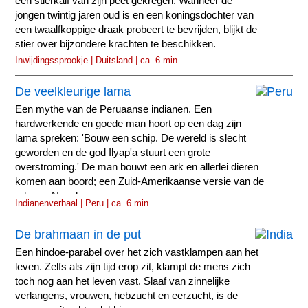
een stierkalf van zijn peet gekregen. Wanneer de
jongen twintig jaren oud is en een koningsdochter van
een twaalfkoppige draak probeert te bevrijden, blijkt de
stier over bijzondere krachten te beschikken.
Inwijdingssprookje | Duitsland | ca. 6 min.
De veelkleurige lama
Een mythe van de Peruaanse indianen. Een
hardwerkende en goede man hoort op een dag zijn
lama spreken: 'Bouw een schip. De wereld is slecht
geworden en de god Ilyap'a stuurt een grote
overstroming.' De man bouwt een ark en allerlei dieren
komen aan boord; een Zuid-Amerikaanse versie van de
ark van Noach.
Indianenverhaal | Peru | ca. 6 min.
De brahmaan in de put
Een hindoe-parabel over het zich vastklampen aan het
leven. Zelfs als zijn tijd erop zit, klampt de mens zich
toch nog aan het leven vast. Slaaf van zinnelijke
verlangens, vrouwen, hebzucht en eerzucht, is de