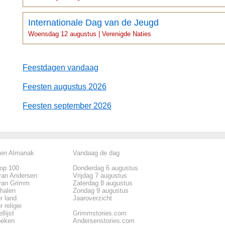
Internationale Dag van de Jeugd
Woensdag 12 augustus | Verenigde Naties
Feestdagen vandaag
Feesten augustus 2026
Feesten september 2026
len Almanak
Vandaag de dag
top 100
Donderdag 6 augustus
van Andersen
Vrijdag 7 augustus
van Grimm
Zaterdag 8 augustus
rhalen
Zondag 9 augustus
r land
Jaaroverzicht
 religie
llijst
Grimmstories.com
oeken
Andersenstories.com