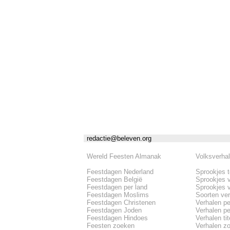
redactie@beleven.org
Wereld Feesten Almanak
Volksverha
Feestdagen Nederland
Sprookjes 
Feestdagen België
Sprookjes 
Feestdagen per land
Sprookjes 
Feestdagen Moslims
Soorten ve
Feestdagen Christenen
Verhalen pe
Feestdagen Joden
Verhalen per
Feestdagen Hindoes
Verhalen tite
Feesten zoeken
Verhalen z