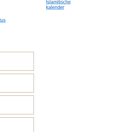
Islamitische
kalender
tus