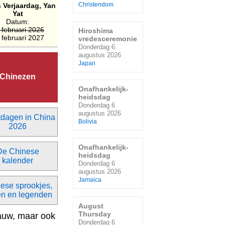
s Verjaardag, Yan
Christendom
Yat
Datum:
 februari 2026
Hiroshima
 februari 2027
vredesceremonie
Donderdag 6
augustus 2026
Japan
Chinezen
Onafhankelijk-
heidsdag
Donderdag 6
augustus 2026
dagen in China
Bolivia
2026
Onafhankelijk-
De Chinese
heidsdag
kalender
Donderdag 6
augustus 2026
Jamaica
ese sprookjes,
n en legenden
August
Thursday
rauw, maar ook
Donderdag 6