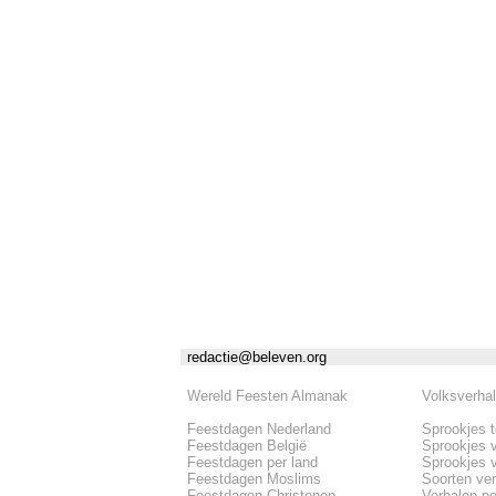
redactie@beleven.org
Wereld Feesten Almanak
Volksverha
Feestdagen Nederland
Sprookjes 
Feestdagen België
Sprookjes 
Feestdagen per land
Sprookjes 
Feestdagen Moslims
Soorten ve
Feestdagen Christenen
Verhalen pe