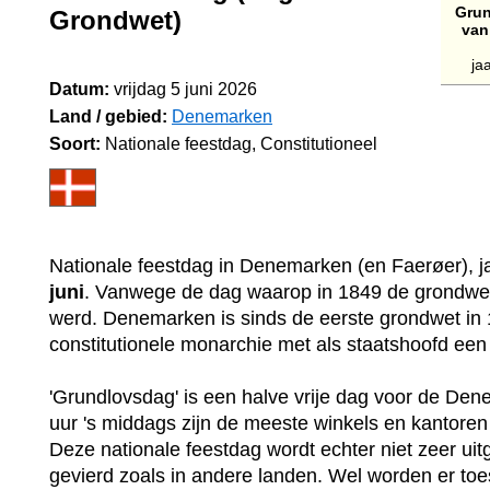
Grun
Grondwet)
van
jaa
Datum:
vrijdag 5 juni 2026
Land / gebied:
Denemarken
Soort:
Nationale feestdag, Constitutioneel
Nationale feestdag in Denemarken (en Faerøer), ja
juni
. Vanwege de dag waarop in 1849 de grondwet
werd. Denemarken is sinds de eerste grondwet in
constitutionele monarchie met als staatshoofd ee
'Grundlovsdag' is een halve vrije dag voor de Den
uur 's middags zijn de meeste winkels en kantoren
Deze nationale feestdag wordt echter niet zeer uit
gevierd zoals in andere landen. Wel worden er to