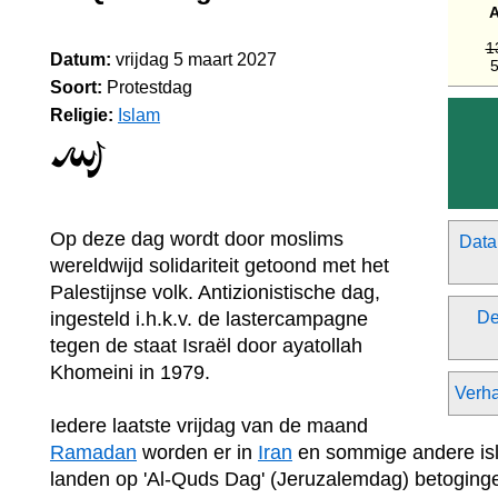
A
1
Datum:
vrijdag 5 maart 2027
5
Soort:
Protestdag
Religie:
Islam
Op deze dag wordt door moslims
Data
wereldwijd solidariteit getoond met het
Palestijnse volk. Antizionistische dag,
ingesteld i.h.k.v. de lastercampagne
De
tegen de staat Israël door ayatollah
Khomeini in 1979.
Verha
Iedere laatste vrijdag van de maand
Ramadan
worden er in
Iran
en sommige andere isl
landen op 'Al-Quds Dag' (Jeruzalemdag) betogin