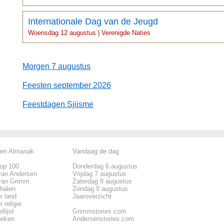
Internationale Dag van de Jeugd
Woensdag 12 augustus | Verenigde Naties
Morgen 7 augustus
Feesten september 2026
Feestdagen Sjiisme
len Almanak
Vandaag de dag
top 100
Donderdag 6 augustus
van Andersen
Vrijdag 7 augustus
van Grimm
Zaterdag 8 augustus
rhalen
Zondag 9 augustus
r land
Jaaroverzicht
 religie
llijst
Grimmstories.com
oeken
Andersenstories.com