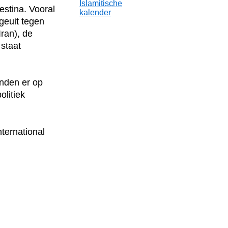
Islamitische
estina. Vooral
kalender
geuit tegen
Iran), de
staat
nden er op
olitiek
ternational