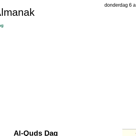
donderdag 6 a
Almanak
ag
Al-Quds Dag