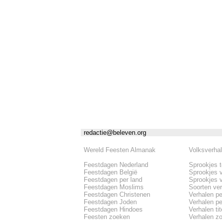
redactie@beleven.org
Wereld Feesten Almanak
Volksverha
Feestdagen Nederland
Sprookjes 
Feestdagen België
Sprookjes 
Feestdagen per land
Sprookjes 
Feestdagen Moslims
Soorten ve
Feestdagen Christenen
Verhalen pe
Feestdagen Joden
Verhalen per
Feestdagen Hindoes
Verhalen tite
Feesten zoeken
Verhalen z