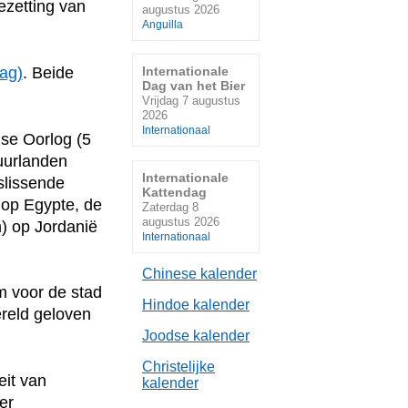
ezetting van
augustus 2026
Anguilla
ag)
. Beide
Internationale
Dag van het Bier
Vrijdag 7 augustus
2026
Internationaal
gse Oorlog (5
buurlanden
Internationale
slissende
Kattendag
 op Egypte, de
Zaterdag 8
augustus 2026
m) op Jordanië
Internationaal
Chinese kalender
m voor de stad
Hindoe kalender
reld geloven
Joodse kalender
Christelijke
eit van
kalender
er