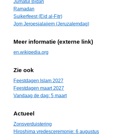
Jumatul Bidah
Ramadan
Suikerfeest (Eid al-Fitr)
Jom Jeroesjalajiem (Jeruzalemdag)
Meer informatie (externe link)
en.wikipedia.org
Zie ook
Feestdagen Islam 2027
Feestdagen maart 2027
Vandaag de dag: 5 maart
Actueel
Zonsverduistering
Hiroshima vredesceremonie: 6 augustus