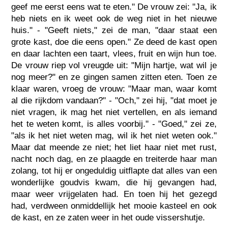
geef me eerst eens wat te eten." De vrouw zei: "Ja, ik
heb niets en ik weet ook de weg niet in het nieuwe
huis." - "Geeft niets," zei de man, "daar staat een
grote kast, doe die eens open." Ze deed de kast open
en daar lachten een taart, vlees, fruit en wijn hun toe.
De vrouw riep vol vreugde uit: "Mijn hartje, wat wil je
nog meer?" en ze gingen samen zitten eten. Toen ze
klaar waren, vroeg de vrouw: "Maar man, waar komt
al die rijkdom vandaan?" - "Och," zei hij, "dat moet je
niet vragen, ik mag het niet vertellen, en als iemand
het te weten komt, is alles voorbij." - "Goed," zei ze,
"als ik het niet weten mag, wil ik het niet weten ook."
Maar dat meende ze niet; het liet haar niet met rust,
nacht noch dag, en ze plaagde en treiterde haar man
zolang, tot hij er ongeduldig uitflapte dat alles van een
wonderlijke goudvis kwam, die hij gevangen had,
maar weer vrijgelaten had. En toen hij het gezegd
had, verdween onmiddellijk het mooie kasteel en ook
de kast, en ze zaten weer in het oude vissershutje.