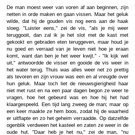
De man moest weer van voren af aan beginnen, zijn
netten in orde maken en gaan vissen. Maar het geluk
wilde, dat hij de gouden vis nog eens aan de haak
sloeg. "Luister eens," zei de vis, "als je mij weer
teruggooit, dan zal ik je het slot met de kast met
gekookt en gebraden eten teruggeven, maar houd je
nu goed en verraad van je leven niet hoe je eraan
komt, want dan ben je het weer kwijt." - "Ik kijk wel
uit," antwoordde de visser en gooide de vis weer in
het water terug. Thuis was alles weer net zo prettig
als tevoren en zijn vrouw was een en al vreugde over
hun geluk. Maar toch liet de nieuwsgierigheid haar
niet met rust en na een paar dagen begon ze weer te
vragen, hoe het gebeurd was en hoe hij het had
klaargespeeld. Een tijd lang zweeg de man; maar op
een keer maakte ze hem boos, zodat hij de waarheid
er uitflapte en zo het geheim verraadde. Op datzelfde
ogenblik verdween het kasteel en zaten ze weer in de
oude hut. "Daar heb je het nu," zei de man, "nu