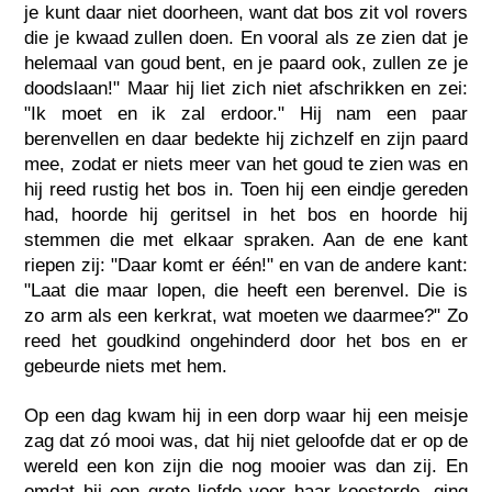
je kunt daar niet doorheen, want dat bos zit vol rovers
die je kwaad zullen doen. En vooral als ze zien dat je
helemaal van goud bent, en je paard ook, zullen ze je
doodslaan!" Maar hij liet zich niet afschrikken en zei:
"Ik moet en ik zal erdoor." Hij nam een paar
berenvellen en daar bedekte hij zichzelf en zijn paard
mee, zodat er niets meer van het goud te zien was en
hij reed rustig het bos in. Toen hij een eindje gereden
had, hoorde hij geritsel in het bos en hoorde hij
stemmen die met elkaar spraken. Aan de ene kant
riepen zij: "Daar komt er één!" en van de andere kant:
"Laat die maar lopen, die heeft een berenvel. Die is
zo arm als een kerkrat, wat moeten we daarmee?" Zo
reed het goudkind ongehinderd door het bos en er
gebeurde niets met hem.
Op een dag kwam hij in een dorp waar hij een meisje
zag dat zó mooi was, dat hij niet geloofde dat er op de
wereld een kon zijn die nog mooier was dan zij. En
omdat hij een grote liefde voor haar koesterde, ging