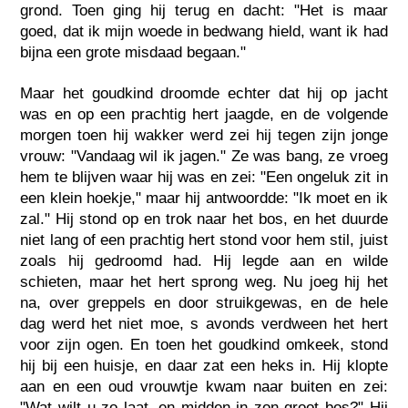
grond. Toen ging hij terug en dacht: "Het is maar
goed, dat ik mijn woede in bedwang hield, want ik had
bijna een grote misdaad begaan."
Maar het goudkind droomde echter dat hij op jacht
was en op een prachtig hert jaagde, en de volgende
morgen toen hij wakker werd zei hij tegen zijn jonge
vrouw: "Vandaag wil ik jagen." Ze was bang, ze vroeg
hem te blijven waar hij was en zei: "Een ongeluk zit in
een klein hoekje," maar hij antwoordde: "Ik moet en ik
zal." Hij stond op en trok naar het bos, en het duurde
niet lang of een prachtig hert stond voor hem stil, juist
zoals hij gedroomd had. Hij legde aan en wilde
schieten, maar het hert sprong weg. Nu joeg hij het
na, over greppels en door struikgewas, en de hele
dag werd het niet moe, s avonds verdween het hert
voor zijn ogen. En toen het goudkind omkeek, stond
hij bij een huisje, en daar zat een heks in. Hij klopte
aan en een oud vrouwtje kwam naar buiten en zei:
"Wat wilt u zo laat, en midden in zon groot bos?" Hij