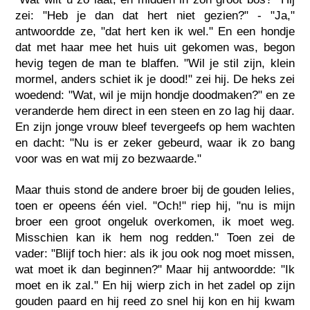
zei: "Heb je dan dat hert niet gezien?" - "Ja,"
antwoordde ze, "dat hert ken ik wel." En een hondje
dat met haar mee het huis uit gekomen was, begon
hevig tegen de man te blaffen. "Wil je stil zijn, klein
mormel, anders schiet ik je dood!" zei hij. De heks zei
woedend: "Wat, wil je mijn hondje doodmaken?" en ze
veranderde hem direct in een steen en zo lag hij daar.
En zijn jonge vrouw bleef tevergeefs op hem wachten
en dacht: "Nu is er zeker gebeurd, waar ik zo bang
voor was en wat mij zo bezwaarde."
Maar thuis stond de andere broer bij de gouden lelies,
toen er opeens één viel. "Och!" riep hij, "nu is mijn
broer een groot ongeluk overkomen, ik moet weg.
Misschien kan ik hem nog redden." Toen zei de
vader: "Blijf toch hier: als ik jou ook nog moet missen,
wat moet ik dan beginnen?" Maar hij antwoordde: "Ik
moet en ik zal." En hij wierp zich in het zadel op zijn
gouden paard en hij reed zo snel hij kon en hij kwam