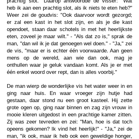
prachtig slot." Daarop antwoordde de visser: "Wat
heb ik aan een prachtig slot, als ik niets te eten heb?"
Weer zei de goudvis: "Ook daarvoor wordt gezorgd;
er zal een kast in het slot zijn, en als je die kast
opendoet, staan daar schotels in met het heerlijkste
eten, zoveel je maar wilt." - "Als dat zo is," sprak de
man, "dan wil ik je dat genoegen wel doen." - "Ja," zei
de vis, "maar er is echter één voorwaarde. Aan geen
mens op de wereld, aan wie dan ook, mag je
onthullen waar je geluk vandaan komt. Als je er met
één enkel woord over rept, dan is alles voorbij."
De man wierp de wonderlijke vis het water weer in en
ging naar huis. En waar vroeger zijn hutje had
gestaan, daar stond nu een groot kasteel. Hij zette
grote ogen op, ging naar binnen en zag zijn vrouw in
mooie kleren uitgedost in een prachtige kamer zitten.
Zij was zeer tevreden en zei: "Man, hoe is dat toch
opeens gekomen? Ik vind het heerlijk!" - "Ja," zei de
man, "ik ook, maar ik heb ook een geweldige honger,