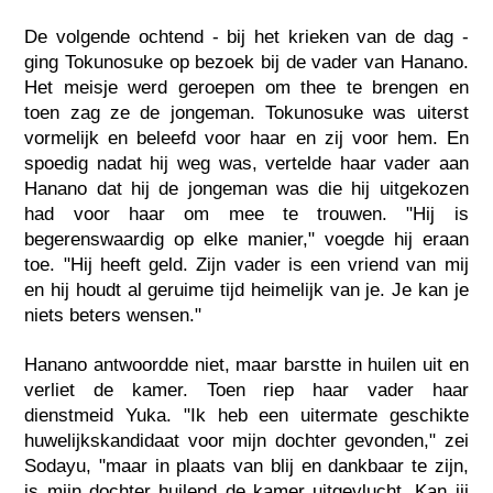
De volgende ochtend - bij het krieken van de dag -
ging Tokunosuke op bezoek bij de vader van Hanano.
Het meisje werd geroepen om thee te brengen en
toen zag ze de jongeman. Tokunosuke was uiterst
vormelijk en beleefd voor haar en zij voor hem. En
spoedig nadat hij weg was, vertelde haar vader aan
Hanano dat hij de jongeman was die hij uitgekozen
had voor haar om mee te trouwen. "Hij is
begerenswaardig op elke manier," voegde hij eraan
toe. "Hij heeft geld. Zijn vader is een vriend van mij
en hij houdt al geruime tijd heimelijk van je. Je kan je
niets beters wensen."
Hanano antwoordde niet, maar barstte in huilen uit en
verliet de kamer. Toen riep haar vader haar
dienstmeid Yuka. "Ik heb een uitermate geschikte
huwelijkskandidaat voor mijn dochter gevonden," zei
Sodayu, "maar in plaats van blij en dankbaar te zijn,
is mijn dochter huilend de kamer uitgevlucht. Kan jij