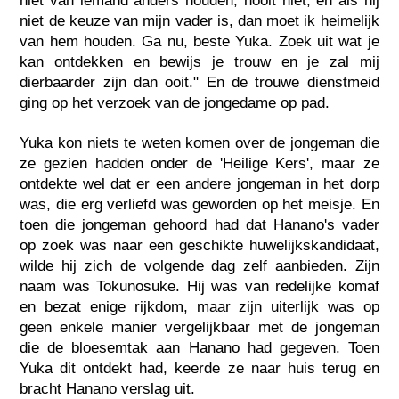
niet van iemand anders houden, nooit niet, en als hij
niet de keuze van mijn vader is, dan moet ik heimelijk
van hem houden. Ga nu, beste Yuka. Zoek uit wat je
kan ontdekken en bewijs je trouw en je zal mij
dierbaarder zijn dan ooit." En de trouwe dienstmeid
ging op het verzoek van de jongedame op pad.
Yuka kon niets te weten komen over de jongeman die
ze gezien hadden onder de 'Heilige Kers', maar ze
ontdekte wel dat er een andere jongeman in het dorp
was, die erg verliefd was geworden op het meisje. En
toen die jongeman gehoord had dat Hanano's vader
op zoek was naar een geschikte huwelijkskandidaat,
wilde hij zich de volgende dag zelf aanbieden. Zijn
naam was Tokunosuke. Hij was van redelijke komaf
en bezat enige rijkdom, maar zijn uiterlijk was op
geen enkele manier vergelijkbaar met de jongeman
die de bloesemtak aan Hanano had gegeven. Toen
Yuka dit ontdekt had, keerde ze naar huis terug en
bracht Hanano verslag uit.