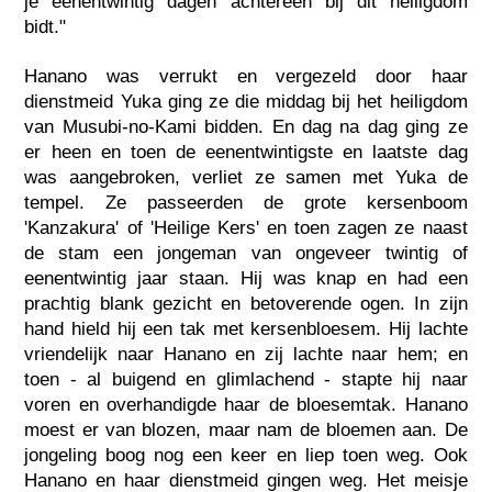
je eenentwintig dagen achtereen bij dit heiligdom
bidt."
Hanano was verrukt en vergezeld door haar
dienstmeid Yuka ging ze die middag bij het heiligdom
van Musubi-no-Kami bidden. En dag na dag ging ze
er heen en toen de eenentwintigste en laatste dag
was aangebroken, verliet ze samen met Yuka de
tempel. Ze passeerden de grote kersenboom
'Kanzakura' of 'Heilige Kers' en toen zagen ze naast
de stam een jongeman van ongeveer twintig of
eenentwintig jaar staan. Hij was knap en had een
prachtig blank gezicht en betoverende ogen. In zijn
hand hield hij een tak met kersenbloesem. Hij lachte
vriendelijk naar Hanano en zij lachte naar hem; en
toen - al buigend en glimlachend - stapte hij naar
voren en overhandigde haar de bloesemtak. Hanano
moest er van blozen, maar nam de bloemen aan. De
jongeling boog nog een keer en liep toen weg. Ook
Hanano en haar dienstmeid gingen weg. Het meisje