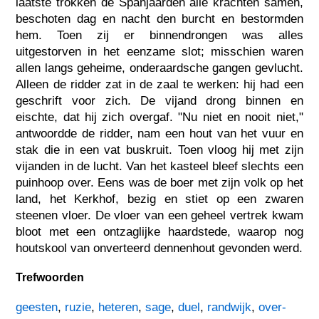
laatste trokken de Spanjaarden alle krachten samen,
beschoten dag en nacht den burcht en bestormden
hem. Toen zij er binnendrongen was alles
uitgestorven in het eenzame slot; misschien waren
allen langs geheime, onderaardsche gangen gevlucht.
Alleen de ridder zat in de zaal te werken: hij had een
geschrift voor zich. De vijand drong binnen en
eischte, dat hij zich overgaf. "Nu niet en nooit niet,"
antwoordde de ridder, nam een hout van het vuur en
stak die in een vat buskruit. Toen vloog hij met zijn
vijanden in de lucht. Van het kasteel bleef slechts een
puinhoop over. Eens was de boer met zijn volk op het
land, het Kerkhof, bezig en stiet op een zwaren
steenen vloer. De vloer van een geheel vertrek kwam
bloot met een ontzaglijke haardstede, waarop nog
houtskool van onverteerd dennenhout gevonden werd.
Trefwoorden
geesten
,
ruzie
,
heteren
,
sage
,
duel
,
randwijk
,
over-