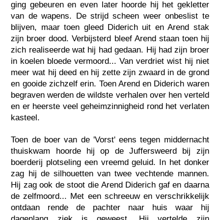
ging gebeuren en even later hoorde hij het gekletter
van de wapens. De strijd scheen weer onbeslist te
blijven, maar toen gleed Diderich uit en Arend stak
zijn broer dood. Verbijsterd bleef Arend staan toen hij
zich realiseerde wat hij had gedaan. Hij had zijn broer
in koelen bloede vermoord... Van verdriet wist hij niet
meer wat hij deed en hij zette zijn zwaard in de grond
en gooide zichzelf erin. Toen Arend en Diderich waren
begraven werden de wildste verhalen over hen verteld
en er heerste veel geheimzinnigheid rond het verlaten
kasteel.
Toen de boer van de 'Vorst' eens tegen middernacht
thuiskwam hoorde hij op de Juffersweerd bij zijn
boerderij plotseling een vreemd geluid. In het donker
zag hij de silhouetten van twee vechtende mannen.
Hij zag ook de stoot die Arend Diderich gaf en daarna
de zelfmoord... Met een schreeuw en verschrikkelijk
ontdaan rende de pachter naar huis waar hij
dagenlang ziek is geweest. Hij vertelde zijn