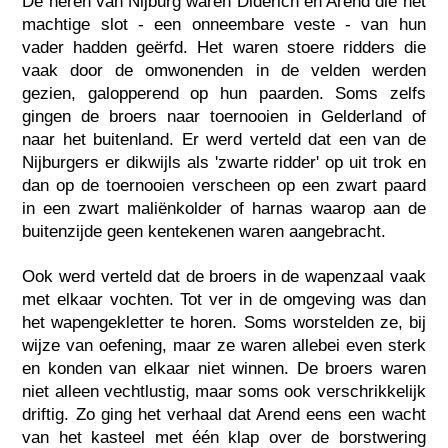
De heren van Nijburg waren Diderich en Arend die het
machtige slot - een onneembare veste - van hun
vader hadden geërfd. Het waren stoere ridders die
vaak door de omwonenden in de velden werden
gezien, galopperend op hun paarden. Soms zelfs
gingen de broers naar toernooien in Gelderland of
naar het buitenland. Er werd verteld dat een van de
Nijburgers er dikwijls als 'zwarte ridder' op uit trok en
dan op de toernooien verscheen op een zwart paard
in een zwart maliënkolder of harnas waarop aan de
buitenzijde geen kentekenen waren aangebracht.
Ook werd verteld dat de broers in de wapenzaal vaak
met elkaar vochten. Tot ver in de omgeving was dan
het wapengekletter te horen. Soms worstelden ze, bij
wijze van oefening, maar ze waren allebei even sterk
en konden van elkaar niet winnen. De broers waren
niet alleen vechtlustig, maar soms ook verschrikkelijk
driftig. Zo ging het verhaal dat Arend eens een wacht
van het kasteel met één klap over de borstwering