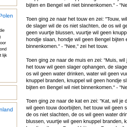
bijten en Bengel wil niet binnenkomen." - "Ne
Toen ging ze naar het touw en zei: "Touw, w
s
de slager wil de os niet slachten, de os wil 
die
geen vuurtje blussen, vuurtje wil geen knup
g
hondje slaan, hondje wil geen Bengel bijten 
voor
binnenkomen." - "Nee," zei het touw.
vond
 lijk
Toen ging ze naar de muis en zei: "Muis, wil
het touw wil geen slager ophangen, de slager
os wil geen water drinken, water wil geen vuu
knuppel branden, knuppel wil geen hondje s
bijten en Bengel wil niet binnenkomen." - "Ne
Toen ging ze naar de kat en zei: "Kat, wil j
wil geen touw doorbijten, het touw wil geen 
de os niet slachten, de os wil geen water dri
blussen, vuurtje wil geen knuppel branden, 