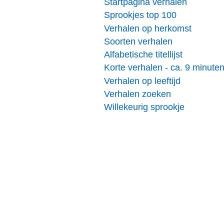
Startpagina verhalen
Sprookjes top 100
Verhalen op herkomst
Soorten verhalen
Alfabetische titellijst
Korte verhalen - ca. 9 minute
Verhalen op leeftijd
Verhalen zoeken
Willekeurig sprookje