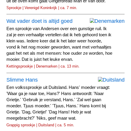
uit de oven komt gaat Gingerbread Man er van door.
Sprookje | Verenigd Koninkrijk | ca. 7 min.
Wat vader doet is altijd goed
Een sprookje van Andersen over een gunstige ruil. Ik
zal je een verhaaltje vertellen dat ik heb gehoord toen ik
klein was. Iedere keer dat ik het later weer hoorde,
vond ik het nog mooier geworden, want met verhaaltjes
gaat het net als met mensen: hoe ouder ze worden, hoe
mooier. Dat is juist het leuke ervan.
Kettingsprookje | Denemarken | ca. 13 min.
Slimme Hans
Een volkssprookje uit Duitsland. Hans' moeder vraagt:
'Waar ga je naar toe, Hans?' Hans antwoordt: 'Naar
Grietje.' 'Gebruik je verstand, Hans.' 'Zal wel gaan
moeder. Tjuus moeder.' 'Tjuus, Hans.' Hans komt bij
Grietje. 'Dag, Grietje!' 'Dag Hans! Heb je wat
meegebracht?' 'Niks, geef maar wat.
Grappig sprookje | Duitsland | ca. 5 min.