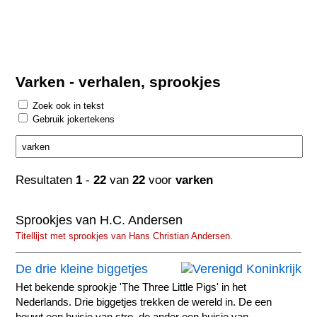
Varken - verhalen, sprookjes
Zoek ook in tekst
Gebruik jokertekens
Resultaten
1
-
22
van
22
voor
varken
Sprookjes van H.C. Andersen
Titellijst met sprookjes van Hans Christian Andersen.
De drie kleine biggetjes
Het bekende sprookje 'The Three Little Pigs' in het
Nederlands. Drie biggetjes trekken de wereld in. De een
bouwt een huisje van stro, de ander een huisje van