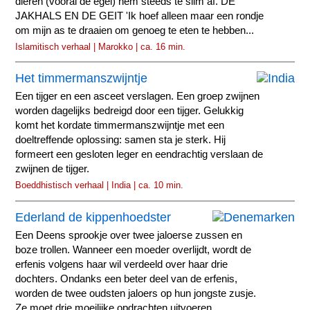
dieren (vooral de egel) hem steeds te slim af. DE
JAKHALS EN DE GEIT 'Ik hoef alleen maar een rondje
om mijn as te draaien om genoeg te eten te hebben...
Islamitisch verhaal | Marokko | ca. 16 min.
Het timmermanszwijntje
Een tijger en een asceet verslagen. Een groep zwijnen
worden dagelijks bedreigd door een tijger. Gelukkig
komt het kordate timmermanszwijntje met een
doeltreffende oplossing: samen sta je sterk. Hij
formeert een gesloten leger en eendrachtig verslaan de
zwijnen de tijger.
Boeddhistisch verhaal | India | ca. 10 min.
Ederland de kippenhoedster
Een Deens sprookje over twee jaloerse zussen en
boze trollen. Wanneer een moeder overlijdt, wordt de
erfenis volgens haar wil verdeeld over haar drie
dochters. Ondanks een beter deel van de erfenis,
worden de twee oudsten jaloers op hun jongste zusje.
Ze moet drie moeilijke opdrachten uitvoeren...