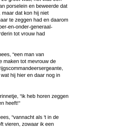
van porselein en beweerde dat
 maar dat kon hij niet
 haar te zeggen had en daarom
per-en-onder-generaal-
derin tot vrouw had
inees, "een man van
 je maken tot mevrouw de
krijgscommandeersergeante,
e wat hij hier en daar nog in
derinnetje, "ik heb horen zeggen
en heeft!"
ees, "vannacht als 't in de
oft vieren, zowaar ik een