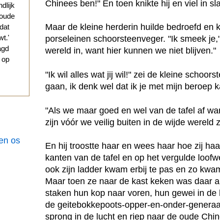
Chinees ben!" En toen knikte hij en viel in sl
ndlijk
 oude
Maar de kleine herderin huilde bedroefd en
 dat
t.'
porseleinen schoorsteenveger. "Ik smeek je,"
agd
wereld in, want hier kunnen we niet blijven."
g op
"Ik wil alles wat jij wil!" zei de kleine schoo
gaan, ik denk wel dat ik je met mijn beroep
"Als we maar goed en wel van de tafel af waren
zijn vóór we veilig buiten in de wijde wereld z
een os
En hij troostte haar en wees haar hoe zij ha
kanten van de tafel en op het vergulde loofw
ook zijn ladder kwam erbij te pas en zo kwam
Maar toen ze naar de kast keken was daar all
staken hun kop naar voren, hun gewei in de 
de geitebokkepoots-opper-en-onder-genera
sprong in de lucht en riep naar de oude Chin