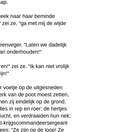
aap.
 keek naar haar beminde
 zei ze, "ga met mij de wijde
rsteenveger. "Laten we dadelijk
 kan onderhouden!"
!" zei ze. "Ik kan niet vrolijk
ijn!"
ar voetje op de uitgesneden
erk van de poot moest zetten,
en zij eindelijk op de grond.
es in rep en roer: de hertjes
lucht, en verdraaiden hun nek;
al-krijgscommandeersergeant
ees: "Ze zijn op de loop! Ze