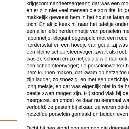
krijgscommandeersergeant; dat was een moei
en er zijn niet veel mensen die zo'n titel kri
makkelijk geweest hem in het hout te laten s
toch! En altijd keek hij naar het tafeltje ond
een allerliefst herderinnetje van porselein m
japonnetje, elegant opgespeld met een rode 
herdersstaf en een hoedje van goud: zij was 
een kleine schoorsteenveger, zwart als roet,
was zo schoon en zo netjes als wie dan ook; h
een schoorsteenveger; de porseleinwerker h
hem kunnen maken, dat kwam op hetzelfde n
zijn ladder, zo snoezig, en met een gezichtje
jong meisje, en dat was eigenlijk niet in de 
beetje zwart mogen zijn. Hij stond vlak bij d
neergezet, en omdat ze daar nu eenmaal wa
verloofd; ze pasten bij elkaar, ze waren bei
hetzelfde porselein gemaakt en beiden even
Dicht bij hen stond nog een pop die driemaa