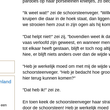
pardoes op haar porseleinen knietjes, zo be
"Ik weet wat!" zei de schoorsteenveger. "Will
kruipen die daar in de hoek staat, dan ligge
we strooien hem zout in zijn ogen als hij kom
"Dat helpt niet!" zei zij, "bovendien weet ik
vaas verloofd zijn geweest, en wanneer men 
tot elkaar heeft gestaan, blijft er toch nog a
Nee, er blijft niets anders over dan de wijde 
"Heb je werkelijk moed om met mij de wijde 
schoorsteenveger. "Heb je bedacht hoe groot
hier terug kunnen komen?"
"Dat heb ik!" zei ze.
En toen keek de schoorsteenveger haar strak
r een
door de schoorsteen! Heb je werkelijk moe