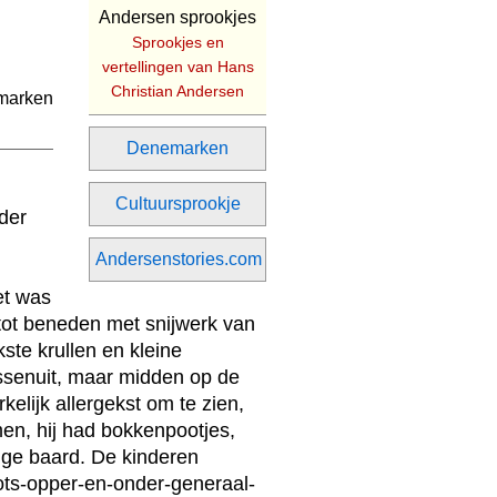
Andersen sprookjes
Sprookjes en
vertellingen van Hans
Christian Andersen
Denemarken
Cultuursprookje
der
Andersenstories.com
et was
tot beneden met snijwerk van
kste krullen en kleine
ssenuit, maar midden op de
elijk allergekst om te zien,
men, hij had bokkenpootjes,
ange baard. De kinderen
ts-opper-en-onder-generaal-