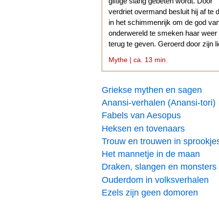
giftige slang gebeten wordt. Door
verdriet overmand besluit hij af te 
in het schimmenrijk om de god va
onderwereld te smeken haar weer
terug te geven. Geroerd door zijn l
stemt Hades daarmee in.
Mythe | ca. 13 min.
Griekse mythen en sagen
Anansi-verhalen (Anansi-tori)
Fabels van Aesopus
Heksen en tovenaars
Trouw en trouwen in sprookje
Het mannetje in de maan
Draken, slangen en monsters
Ouderdom in volksverhalen
Ezels zijn geen domoren