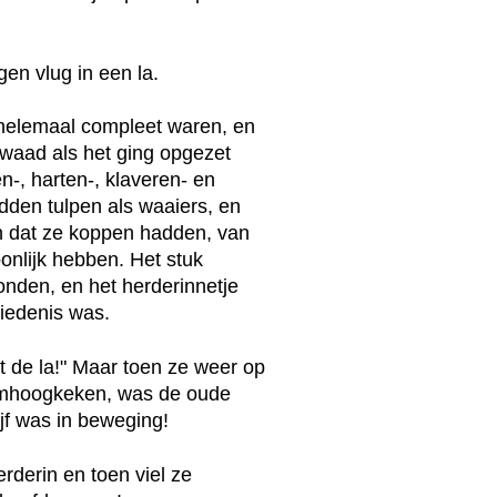
en vlug in een la.
et helemaal compleet waren, en
kwaad als het ging opgezet
n-, harten-, klaveren- en
dden tulpen als waaiers, en
en dat ze koppen hadden, van
nlijk hebben. Het stuk
konden, en het herderinnetje
iedenis was.
uit de la!" Maar toen ze weer op
omhoogkeken, was de oude
jf was in beweging!
rderin en toen viel ze