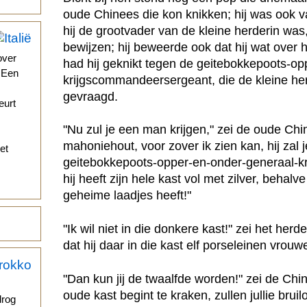
oude Chinees die kon knikken; hij was ook 
hij de grootvader van de kleine herderin was,
bewijzen; hij beweerde ook dat hij wat over
over
had hij geknikt tegen de geitebokkepoots-op
. Een
krijgscommandeersergeant, die de kleine her
gevraagd.
eurt
"Nu zul je een man krijgen," zei de oude Ch
mahoniehout, voor zover ik zien kan, hij zal
et
geitebokkepoots-opper-en-onder-generaal-
hij heeft zijn hele kast vol met zilver, behalv
geheime laadjes heeft!"
"Ik wil niet in die donkere kast!" zei het her
dat hij daar in die kast elf porseleinen vrouw
"Dan kun jij de twaalfde worden!" zei de Chin
oude kast begint te kraken, zullen jullie bruil
drog