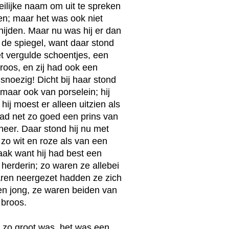
lijke naam om uit te spreken
jgen; maar het was ook niet
nijden. Maar nu was hij er dan
er de spiegel, want daar stond
et vergulde schoentjes, een
roos, en zij had ook een
snoezig! Dicht bij haar stond
 maar ook van porselein; hij
ij moest er alleen uitzien als
ad net zo goed een prins van
eer. Daar stond hij nu met
 zo wit en roze als van een
haak want hij had best een
e herderin; zo waren ze allebei
ren neergezet hadden ze zich
den jong, ze waren beiden van
 broos.
l zo groot was, het was een