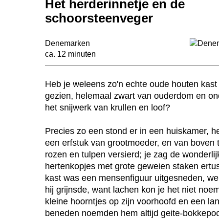
Het herderinnetje en de
schoorsteenveger
Denemarken
ca. 12 minuten
n
Heb je weleens zo'n echte oude houten kast
gezien, helemaal zwart van ouderdom en on
het snijwerk van krullen en loof?
Precies zo een stond er in een huiskamer, h
een erfstuk van grootmoeder, en van boven 
rozen en tulpen versierd; je zag de wonderlij
hertenkopjes met grote geweien staken ertu
kast was een mensenfiguur uitgesneden, werk
hij grijnsde, want lachen kon je het niet noe
kleine hoorntjes op zijn voorhoofd en een l
beneden noemden hem altijd geite-bokkepoo