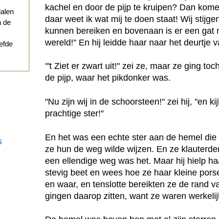
kachel en door de pijp te kruipen? Dan kom
dalen
daar weet ik wat mij te doen staat! Wij stijg
n de
kunnen bereiken en bovenaan is er een gat n
wereld!" En hij leidde haar naar het deurtje 
iefde
"'t Ziet er zwart uit!" zei ze, maar ze ging t
de pijp, waar het pikdonker was.
"Nu zijn wij in de schoorsteen!" zei hij, "en k
prachtige ster!"
En het was een echte ster aan de hemel die 
s
ze hun de weg wilde wijzen. En ze klauterde
een ellendige weg was het. Maar hij hielp ha
stevig beet en wees hoe ze haar kleine pors
en waar, en tenslotte bereikten ze de rand 
gingen daarop zitten, want ze waren werkeli