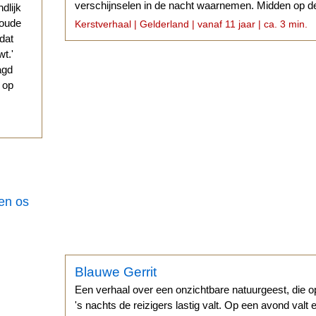
verschijnselen in de nacht waarnemen. Midden op de
ndlijk
tussen Putten...
 oude
Kerstverhaal | Gelderland | vanaf 11 jaar | ca. 3 min.
 dat
t.'
agd
g op
een os
Blauwe Gerrit
Een verhaal over een onzichtbare natuurgeest, die 
's nachts de reizigers lastig valt. Op een avond valt 