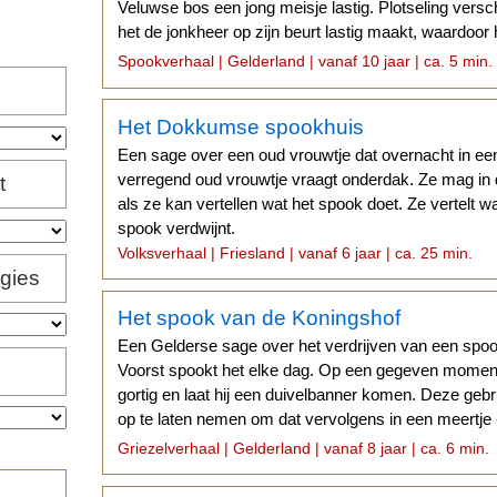
Veluwse bos een jong meisje lastig. Plotseling versch
het de jonkheer op zijn beurt lastig maakt, waardoor
ontsnappen.
Spookverhaal | Gelderland | vanaf 10 jaar | ca. 5 min.
Het Dokkumse spookhuis
Een sage over een oud vrouwtje dat overnacht in e
verregend oud vrouwtje vraagt onderdak. Ze mag i
t
als ze kan vertellen wat het spook doet. Ze vertelt w
spook verdwijnt.
Volksverhaal | Friesland | vanaf 6 jaar | ca. 25 min.
igies
Het spook van de Koningshof
Een Gelderse sage over het verdrijven van een spoo
Voorst spookt het elke dag. Op een gegeven moment
gortig en laat hij een duivelbanner komen. Deze geb
op te laten nemen om dat vervolgens in een meertje - 
dumpen...
Griezelverhaal | Gelderland | vanaf 8 jaar | ca. 6 min.