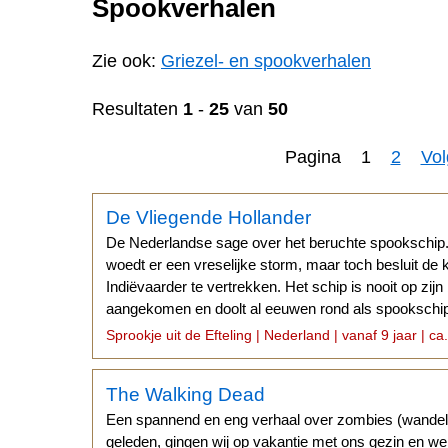
Spookverhalen
Zie ook:
Griezel- en spookverhalen
Resultaten
1
-
25
van
50
Pagina 1
2
Vo
De Vliegende Hollander
De Nederlandse sage over het beruchte spookschip
woedt er een vreselijke storm, maar toch besluit de 
Indiëvaarder te vertrekken. Het schip is nooit op zi
aangekomen en doolt al eeuwen rond als spookschi
Hoop.
Sprookje uit de Efteling | Nederland | vanaf 9 jaar | ca
The Walking Dead
Een spannend en eng verhaal over zombies (wandel
geleden, gingen wij op vakantie met ons gezin en we