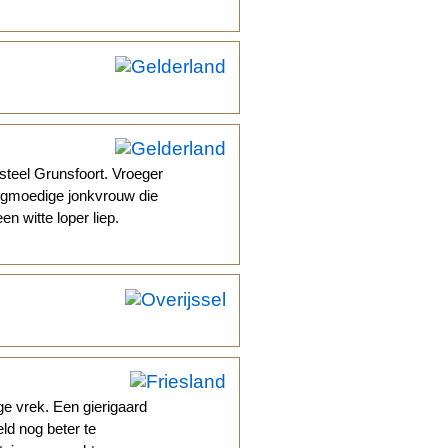
teel Grunsfoort. Vroeger
ogmoedige jonkvrouw die
en witte loper liep.
ge vrek. Een gierigaard
eld nog beter te