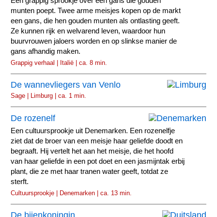
Een grappig sprookje over een gans die gouden
munten poept. Twee arme meisjes kopen op de markt
een gans, die hen gouden munten als ontlasting geeft.
Ze kunnen rijk en welvarend leven, waardoor hun
buurvrouwen jaloers worden en op slinkse manier de
gans afhandig maken.
Grappig verhaal | Italië | ca. 8 min.
De wannevliegers van Venlo
Sage | Limburg | ca. 1 min.
De rozenelf
Een cultuursprookje uit Denemarken. Een rozenelfje
ziet dat de broer van een meisje haar geliefde doodt en
begraaft. Hij vertelt het aan het meisje, die het hoofd
van haar geliefde in een pot doet en een jasmijntak erbij
plant, die ze met haar tranen water geeft, totdat ze
sterft.
Cultuursprookje | Denemarken | ca. 13 min.
De bijenkoningin