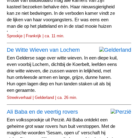
vrouw van Blauwbaard mag alle kamers van zijn
kasteel bezoeken behalve één. Haar nieuwsgierigheid
kan ze niet bedwingen. In de verboden kamer vindt ze
de lijken van haar voorgangsters. Er was eens een
man die op het platteland en in de stad mooie huizen
bezat.
Sprookje | Frankrijk | ca. 11 min.
De Witte Wieven van Lochem
Een Gelderse sage over witte wieven. In een diepe kuil,
even voorbij Lochem, dichtbij de Koerbelt, leefden eens
drie witte wieven, die zussen waren in lelijkheid, met
hun ontvleesde armen en lange, grijze, dunne haren.
Hun ogen lagen diep en hun tanden staken uit als bij
een geraamte.
Streekverhaal | Gelderland | ca. 26 min.
Ali Baba en de veertig rovers
Een volkssprookje uit Perzië. Ali Baba ontdekt een
geheime grot waar rovers hun buit verstoppen. Met de
magische woorden 'Sesam, open u!' verschaft hij