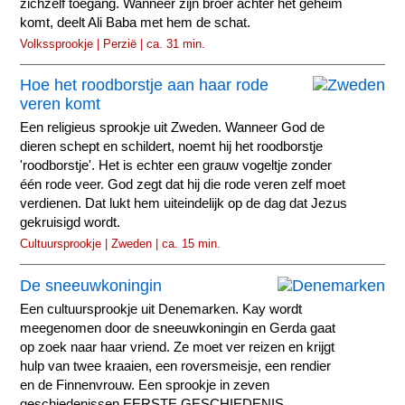
zichzelf toegang. Wanneer zijn broer achter het geheim
komt, deelt Ali Baba met hem de schat.
Volkssprookje | Perzië | ca. 31 min.
Hoe het roodborstje aan haar rode
veren komt
Een religieus sprookje uit Zweden. Wanneer God de
dieren schept en schildert, noemt hij het roodborstje
'roodborstje'. Het is echter een grauw vogeltje zonder
één rode veer. God zegt dat hij die rode veren zelf moet
verdienen. Dat lukt hem uiteindelijk op de dag dat Jezus
gekruisigd wordt.
Cultuursprookje | Zweden | ca. 15 min.
De sneeuwkoningin
Een cultuursprookje uit Denemarken. Kay wordt
meegenomen door de sneeuwkoningin en Gerda gaat
op zoek naar haar vriend. Ze moet ver reizen en krijgt
hulp van twee kraaien, een roversmeisje, een rendier
en de Finnenvrouw. Een sprookje in zeven
geschiedenissen EERSTE GESCHIEDENIS...