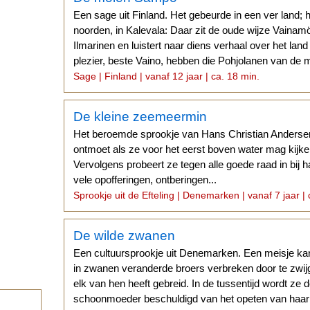
Een sage uit Finland. Het gebeurde in een ver land; 
noorden, in Kalevala: Daar zit de oude wijze Vainamöi
Ilmarinen en luistert naar diens verhaal over het lan
plezier, beste Vaino, hebben die Pohjolanen van de
Sage | Finland | vanaf 12 jaar | ca. 18 min.
De kleine zeemeermin
Het beroemde sprookje van Hans Christian Anders
ontmoet als ze voor het eerst boven water mag kijk
Vervolgens probeert ze tegen alle goede raad in bij 
vele opofferingen, ontberingen...
Sprookje uit de Efteling | Denemarken | vanaf 7 jaar | 
De wilde zwanen
Een cultuursprookje uit Denemarken. Een meisje ka
in zwanen veranderde broers verbreken door te zwij
elk van hen heeft gebreid. In de tussentijd wordt ze 
schoonmoeder beschuldigd van het opeten van haar 