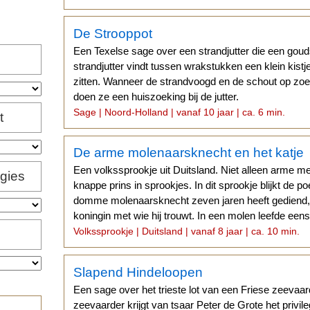
De Strooppot
Een Texelse sage over een strandjutter die een goud
strandjutter vindt tussen wrakstukken een klein kist
zitten. Wanneer de strandvoogd en de schout op zoek
doen ze een huiszoeking bij de jutter.
Sage | Noord-Holland | vanaf 10 jaar | ca. 6 min.
t
De arme molenaarsknecht en het katje
Een volkssprookje uit Duitsland. Niet alleen arme m
igies
knappe prins in sprookjes. In dit sprookje blijkt de p
domme molenaarsknecht zeven jaren heeft gediend, 
koningin met wie hij trouwt. In een molen leefde een
Volkssprookje | Duitsland | vanaf 8 jaar | ca. 10 min.
Slapend Hindeloopen
Een sage over het trieste lot van een Friese zeevaa
zeevaarder krijgt van tsaar Peter de Grote het privil