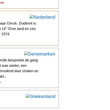
min.
 naar Omsk. Dodenrit is
e LP 'Over land en zee
 1974.
milie bespreekt de gang
t was winter, een
rvelend door straten en
kt...
n.