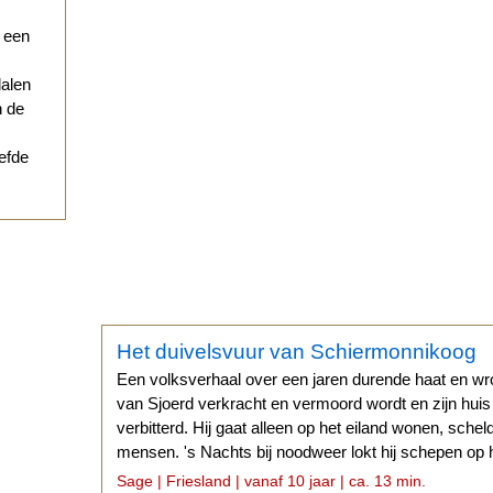
r een
dalen
n de
iefde
Het duivelsvuur van Schiermonnikoog
Een volksverhaal over een jaren durende haat en w
van Sjoerd verkracht en vermoord wordt en zijn huis v
verbitterd. Hij gaat alleen op het eiland wonen, sche
mensen. 's Nachts bij noodweer lokt hij schepen op 
duivelsvuur.
Sage | Friesland | vanaf 10 jaar | ca. 13 min.