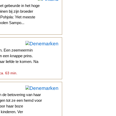
het gebeurde in het hoge
nen bij zijn broeder
d Pohjola: 'Het meeste
 molen Sampo...
en. Een zeemeermin
en een knappe prins.
haar liefde te komen. Na
ca. 63 min.
n de betovering van haar
gen tot ze een hemd voor
door haar boze
kinderen. Ver