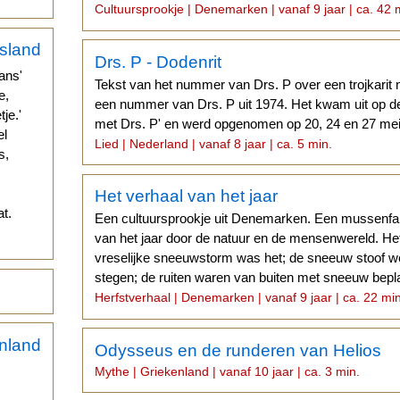
hiervandaan...
Cultuursprookje | Denemarken | vanaf 9 jaar | ca. 42 
Drs. P - Dodenrit
ans'
Tekst van het nummer van Drs. P over een trojkarit
e,
een nummer van Drs. P uit 1974. Het kwam uit op d
je.'
met Drs. P' en werd opgenomen op 20, 24 en 27 mei
el
Lied | Nederland | vanaf 8 jaar | ca. 5 min.
s,
Het verhaal van het jaar
t.
Een cultuursprookje uit Denemarken. Een mussenfa
van het jaar door de natuur en de mensenwereld. He
vreselijke sneeuwstorm was het; de sneeuw stoof we
stegen; de ruiten waren van buiten met sneeuw bepla
Herfstverhaal | Denemarken | vanaf 9 jaar | ca. 22 mi
Odysseus en de runderen van Helios
Mythe | Griekenland | vanaf 10 jaar | ca. 3 min.