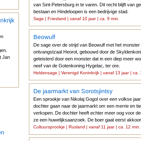
van Sint-Petersburg in te varen. Dit recht blijft van g
bestaan en Hindeloopen is een bedrijvige stad.
Sage | Friesland | vanaf 10 jaar | ca. 9 min.
Beowulf
en
De sage over de strijd van Beowulf met het monster
gen.
ontvangstzaal Heorot, gebouwd door de Skyldenkoni
t Jan
geteisterd door een monster dat in een diep meer w
neef van de Gotenkoning Hygelac, ter ore.
.
Heldensage | Verenigd Koninkrijk | vanaf 13 jaar | ca.
De jaarmarkt van Sorotsjintsy
Een sprookje van Nikolaj Gogol over een volkse jaar
dochter gaan naar de jaarmarkt om een merrie en ti
verkopen. De dochter heeft echter meer oog voor de j
ze een huwelijksaanzoek. De boer gaat eerst akkoor
Cultuursprookje | Rusland | vanaf 11 jaar | ca. 12 min.
en