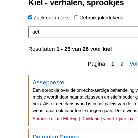
Kiel - verhalen, sprookjes
Zoek ook in tekst
Gebruik jokertekens
n
Resultaten
1
-
25
van
26
voor
kiel
Pagina 1
2
Vo
Assepoester
Een sprookje over de onrechtvaardige behandeling v
meisje wordt door haar stiefzussen en stiefmoeder geb
huis. Als er een dansavond is in het paleis van de ko
wens: daar ook naar toe te mogen gaan. Deze wens 
vervuld.
Sprookje uit de Efteling | Duitsland | vanaf 7 jaar | ca.
De molen Sampo