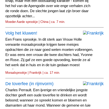
knap, maar met een boosaardig karakter - komen bij
het hol van de Apengodin over wie enge verhalen zich
de ronde doen. De slechte jongen laat zijn broer daar
opzettelijk achter...
Moeder Aarde sprookje | China | ca. 7 min.
Volg het kluwen!
Een Frans sprookje. In dit sterk aan Vrouw Holle
verwante moraalsprookje krijgen twee meisjes
opdrachten die ze naar goed weten moeten volbrengen.
Er was eens een vrouw die twee dochters had, Yvonne
en Rose. Zij gaf ze een goede opvoeding, leerde ze al
het werk dat in huis en in de tuin gedaan moest
worden...
Moraalsprookje | Frankrijk | ca. 17 min.
De toverfee (in rijmvorm)
Charles Perrault. Een ijverige en vriendelijke jongste
dochter geeft een oude toverfee te drinken en wordt
beloond; wanneer ze spreekt komen er bloemen en
diamanten uit haar mond. Wanneer de gemene en luie