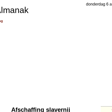
donderdag 6 a
Almanak
ag
Afschaffing slavernij