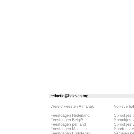
redactie@beleven.org
Wereld Feesten Almanak
Volksverha
Feestdagen Nederland
Sprookjes 
Feestdagen België
Sprookjes 
Feestdagen per land
Sprookjes 
Feestdagen Moslims
Soorten ve
Feestdagen Christenen
Verhalen pe