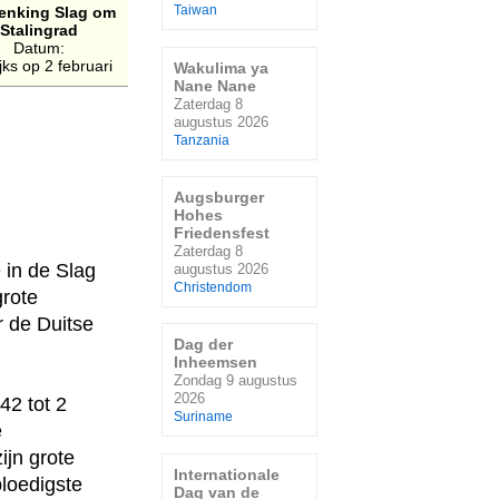
enking Slag om
Taiwan
Stalingrad
Datum:
ijks op 2 februari
Wakulima ya
Nane Nane
Zaterdag 8
augustus 2026
Tanzania
Augsburger
Hohes
Friedensfest
Zaterdag 8
 in de Slag
augustus 2026
Christendom
grote
r de Duitse
Dag der
Inheemsen
Zondag 9 augustus
2026
42 tot 2
Suriname
e
ijn grote
Internationale
loedigste
Dag van de