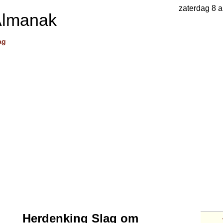
zaterdag 8 
Almanak
ag
Herdenking Slag om