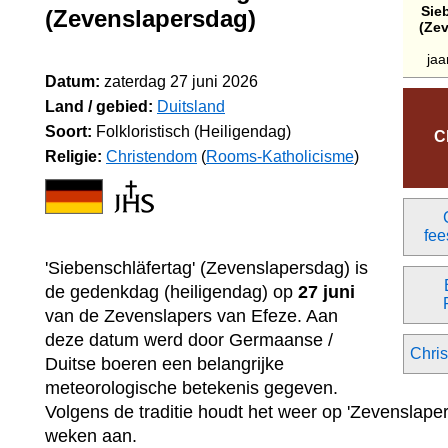
Sie
(Zevenslapersdag)
(Ze
jaa
Datum:
zaterdag 27 juni 2026
Land / gebied:
Duitsland
Soort:
Folkloristisch (Heiligendag)
C
Religie:
Christendom
(
Rooms-Katholicisme
)
fee
'Siebenschläfertag' (Zevenslapersdag) is
de gedenkdag (heiligendag) op
27 juni
van de Zevenslapers van Efeze. Aan
deze datum werd door Germaanse /
Chris
Duitse boeren een belangrijke
meteorologische betekenis gegeven.
Volgens de traditie houdt het weer op 'Zevenslape
weken aan.