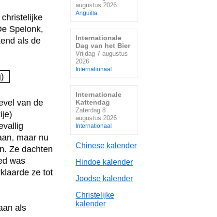
augustus 2026
Anguilla
christelijke
De Spelonk,
Internationale
kend als de
Dag van het Bier
Vrijdag 7 augustus
2026
Internationaal
Internationale
evel van de
Kattendag
Zaterdag 8
ije)
augustus 2026
evallig
Internationaal
 aan, maar nu
Chinese kalender
en. Ze dachten
ied was
Hindoe kalender
klaarde ze tot
Joodse kalender
Christelijke
kalender
aan als