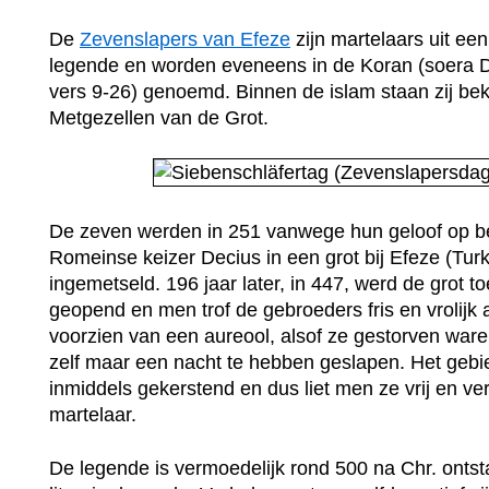
De
Zevenslapers van Efeze
zijn martelaars uit een 
legende en worden eveneens in de Koran (soera 
vers 9-26) genoemd. Binnen de islam staan zij be
Metgezellen van de Grot.
De zeven werden in 251 vanwege hun geloof op b
Romeinse keizer Decius in een grot bij Efeze (Turk
ingemetseld. 196 jaar later, in 447, werd de grot to
geopend en men trof de gebroeders fris en vrolijk
voorzien van een aureool, alsof ze gestorven war
zelf maar een nacht te hebben geslapen. Het geb
inmiddels gekerstend en dus liet men ze vrij en ver
martelaar.
De legende is vermoedelijk rond 500 na Chr. ontst