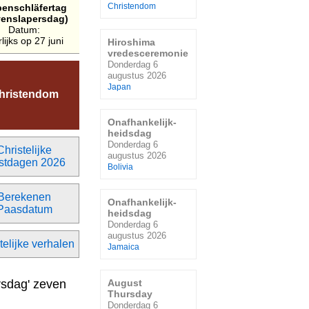
benschläfertag
Christendom
venslapersdag)
Datum:
rlijks op 27 juni
Hiroshima
vredesceremonie
Donderdag 6
augustus 2026
Japan
hristendom
Onafhankelijk-
heidsdag
Donderdag 6
Christelijke
augustus 2026
stdagen 2026
Bolivia
Berekenen
Onafhankelijk-
Paasdatum
heidsdag
Donderdag 6
augustus 2026
telijke verhalen
Jamaica
rsdag' zeven
August
Thursday
Donderdag 6