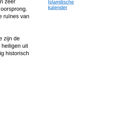
jn zeer
Islamitische
kalender
 oorsprong.
e ruïnes van
 zijn de
heiligen uit
g historisch