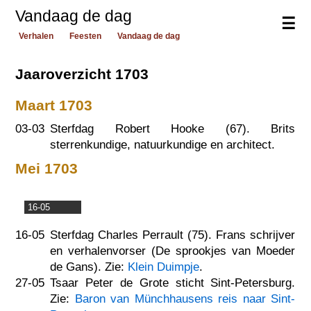
Vandaag de dag
☰
Verhalen
Feesten
Vandaag de dag
Jaaroverzicht 1703
Maart 1703
03-03
Sterfdag Robert Hooke (67). Brits
sterrenkundige, natuurkundige en architect.
Mei 1703
16-05
16-05
Sterfdag Charles Perrault (75). Frans schrijver
en verhalenvorser (De sprookjes van Moeder
de Gans). Zie:
Klein Duimpje
.
27-05
Tsaar Peter de Grote sticht Sint-Petersburg.
Zie:
Baron van Münchhausens reis naar Sint-