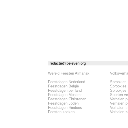
redactie@beleven.org
Wereld Feesten Almanak
Volksverh
Feestdagen Nederland
Sprookjes 
Feestdagen België
Sprookjes
Feestdagen per land
Sprookjes
Feestdagen Moslims
Soorten ve
Feestdagen Christenen
Verhalen p
Feestdagen Joden
Verhalen pe
Feestdagen Hindoes
Verhalen tit
Feesten zoeken
Verhalen 