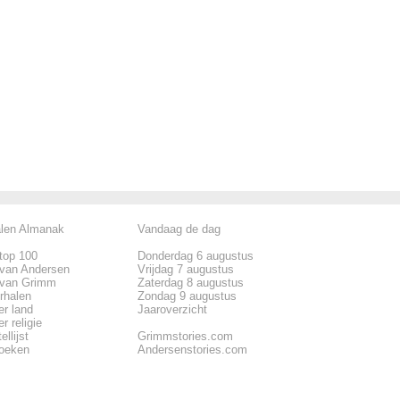
alen Almanak
Vandaag de dag
top 100
Donderdag 6 augustus
 van Andersen
Vrijdag 7 augustus
 van Grimm
Zaterdag 8 augustus
rhalen
Zondag 9 augustus
er land
Jaaroverzicht
r religie
ellijst
Grimmstories.com
zoeken
Andersenstories.com