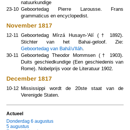
natuurkundige
23-10
Geboortedag Pierre Larousse. Frans
grammaticus en encyclopedist.
November 1817
12-11
Geboortedag Mírzá Husayn-'Alí (†
1892
).
Stichter van het Bahai-geloof. Zie:
Geboortedag van Bahá'u'lláh
.
30-11
Geboortedag Theodor Mommsen (†
1903
).
Duits geschiedkundige (Een geschiedenis van
Rome). Nobelprijs voor de Literatuur 1902.
December 1817
10-12
Mississippi wordt de 20ste staat van de
Verenigde Staten.
Actueel
Donderdag 6 augustus
5 augustus