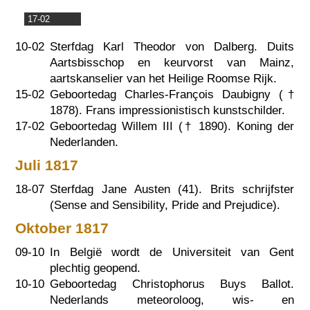
17-02
10-02
Sterfdag Karl Theodor von Dalberg. Duits
Aartsbisschop en keurvorst van Mainz,
aartskanselier van het Heilige Roomse Rijk.
15-02
Geboortedag Charles-François Daubigny (†
1878
). Frans impressionistisch kunstschilder.
17-02
Geboortedag Willem III (†
1890
). Koning der
Nederlanden.
Juli 1817
18-07
Sterfdag Jane Austen (41). Brits schrijfster
(Sense and Sensibility, Pride and Prejudice).
Oktober 1817
09-10
In België wordt de Universiteit van Gent
plechtig geopend.
10-10
Geboortedag Christophorus Buys Ballot.
Nederlands meteoroloog, wis- en