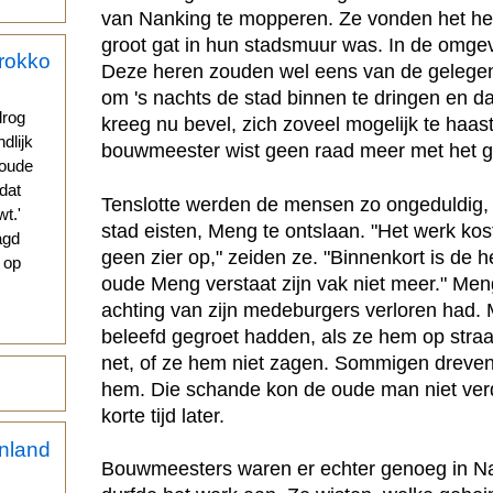
van Nanking te mopperen. Ze vonden het hele
groot gat in hun stadsmuur was. In de omge
Deze heren zouden wel eens van de gelege
om 's nachts de stad binnen te dringen en d
drog
kreeg nu bevel, zich zoveel mogelijk te haa
ndlijk
bouwmeester wist geen raad meer met het g
 oude
 dat
Tenslotte werden de mensen zo ongeduldig, 
t.'
stad eisten, Meng te ontslaan. "Het werk kos
agd
geen zier op," zeiden ze. "Binnenkort is de
g op
oude Meng verstaat zijn vak niet meer." Men
achting van zijn medeburgers verloren had.
beleefd gegroet hadden, als ze hem op str
net, of ze hem niet zagen. Sommigen dreven 
hem. Die schande kon de oude man niet verdr
korte tijd later.
Bouwmeesters waren er echter genoeg in Nan