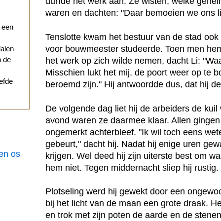
durfde het werk aan. Ze wisten, welke gehe
waren en dachten: "Daar bemoeien we ons li
r een
Tenslotte kwam het bestuur van de stad ook 
voor bouwmeester studeerde. Toen men hem v
dalen
n de
het werk op zich wilde nemen, dacht Li: "Waa
Misschien lukt het mij, de poort weer op te 
iefde
beroemd zijn." Hij antwoordde dus, dat hij 
De volgende dag liet hij de arbeiders de ku
avond waren ze daarmee klaar. Allen gingen 
ongemerkt achterbleef. "Ik wil toch eens weten
gebeurt," dacht hij. Nadat hij enige uren gew
een os
krijgen. Wel deed hij zijn uiterste best om wa
hem niet. Tegen middernacht sliep hij rustig.
Plotseling werd hij gewekt door een ongewoo
bij het licht van de maan een grote draak. He
en trok met zijn poten de aarde en de sten