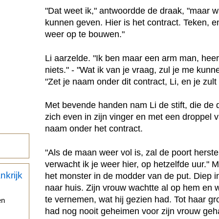
"Dat weet ik," antwoordde de draak, "maar wa
kunnen geven. Hier is het contract. Teken, en
weer op te bouwen."
Li aarzelde. "Ik ben maar een arm man, heer,"
niets." - "Wat ik van je vraag, zul je me kun
"Zet je naam onder dit contract, Li, en je zu
Met bevende handen nam Li de stift, die de d
zich even in zijn vinger en met een droppel va
naam onder het contract.
"Als de maan weer vol is, zal de poort herstel
verwacht ik je weer hier, op hetzelfde uur.
het monster in de modder van de put. Diep i
naar huis. Zijn vrouw wachtte al op hem en 
te vernemen, wat hij gezien had. Tot haar grot
en
had nog nooit geheimen voor zijn vrouw geha