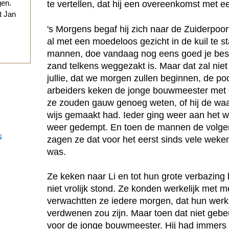
gen.
te vertellen, dat hij een overeenkomst met e
t Jan
's Morgens begaf hij zich naar de Zuiderpoor
.
al met een moedeloos gezicht in de kuil te s
mannen, doe vandaag nog eens goed je best
zand telkens weggezakt is. Maar dat zal niet
jullie, dat we morgen zullen beginnen, de p
arbeiders keken de jonge bouwmeester met o
ze zouden gauw genoeg weten, of hij de waa
wijs gemaakt had. Ieder ging weer aan het w
weer gedempt. En toen de mannen de volg
s
zagen ze dat voor het eerst sinds vele weke
was.
Ze keken naar Li en tot hun grote verbazing 
niet vrolijk stond. Ze konden werkelijk met 
verwachtten ze iedere morgen, dat hun werk
verdwenen zou zijn. Maar toen dat niet gebe
voor de jonge bouwmeester. Hij had immers