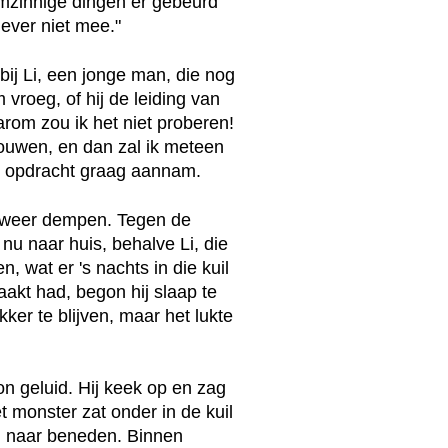
imzinnige dingen er gebeurd
ever niet mee."
bij Li, een jonge man, die nog
roeg, of hij de leiding van
rom zou ik het niet proberen!
bouwen, en dan zal ik meteen
de opdracht graag aannam.
il weer dempen. Tegen de
nu naar huis, behalve Li, die
, wat er 's nachts in die kuil
aakt had, begon hij slaap te
kker te blijven, maar het lukte
n geluid. Hij keek op en zag
t monster zat onder in de kuil
en naar beneden. Binnen