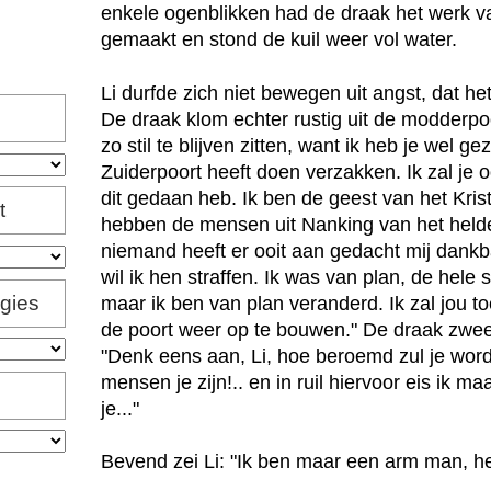
enkele ogenblikken had de draak het werk 
gemaakt en stond de kuil weer vol water.
Li durfde zich niet bewegen uit angst, dat 
De draak klom echter rustig uit de modderpoel
zo stil te blijven zitten, want ik heb je wel g
Zuiderpoort heeft doen verzakken. Ik zal je 
dit gedaan heb. Ik ben de geest van het Kri
t
hebben de mensen uit Nanking van het helde
niemand heeft er ooit aan gedacht mij dank
wil ik hen straffen. Ik was van plan, de hele
igies
maar ik ben van plan veranderd. Ik zal jou 
de poort weer op te bouwen." De draak zweeg
"Denk eens aan, Li, hoe beroemd zul je wor
mensen je zijn!.. en in ruil hiervoor eis ik m
je..."
Bevend zei Li: "Ik ben maar een arm man, he