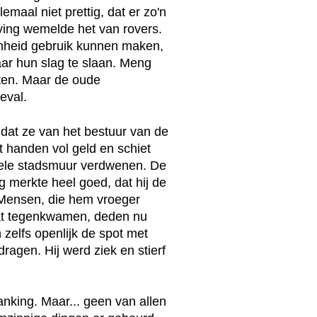
maal niet prettig, dat er zo'n
ving wemelde het van rovers.
nheid gebruik kunnen maken,
aar hun slag te slaan. Meng
sten. Maar de oude
eval.
dat ze van het bestuur van de
t handen vol geld en schiet
 hele stadsmuur verdwenen. De
g merkte heel goed, dat hij de
 Mensen, die hem vroeger
aat tegenkwamen, deden nu
zelfs openlijk de spot met
agen. Hij werd ziek en stierf
king. Maar... geen van allen