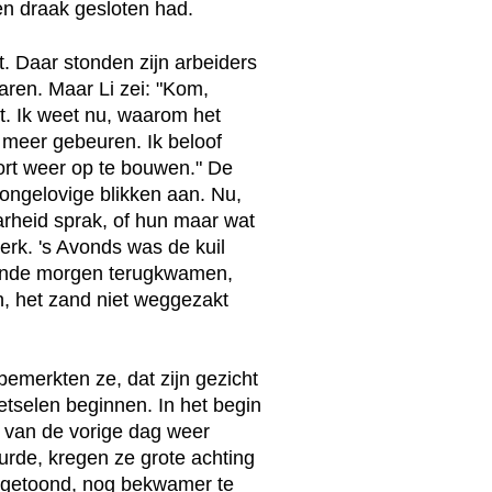
en draak gesloten had.
t. Daar stonden zijn arbeiders
taren. Maar Li zei: "Kom,
. Ik weet nu, waarom het
 meer gebeuren. Ik beloof
oort weer op te bouwen." De
ngelovige blikken aan. Nu,
rheid sprak, of hun maar wat
erk. 's Avonds was de kuil
ende morgen terugkwamen,
n, het zand niet weggezakt
bemerkten ze, dat zijn gezicht
metselen beginnen. In het begin
 van de vorige dag weer
urde, kregen ze grote achting
 getoond, nog bekwamer te