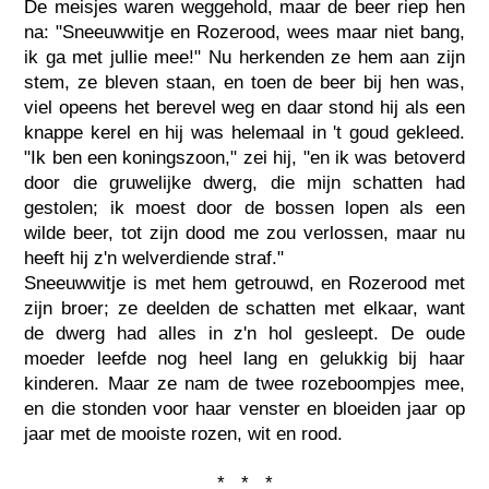
De meisjes waren weggehold, maar de beer riep hen
na: "Sneeuwwitje en Rozerood, wees maar niet bang,
ik ga met jullie mee!" Nu herkenden ze hem aan zijn
stem, ze bleven staan, en toen de beer bij hen was,
viel opeens het berevel weg en daar stond hij als een
knappe kerel en hij was helemaal in 't goud gekleed.
"Ik ben een koningszoon," zei hij, "en ik was betoverd
door die gruwelijke dwerg, die mijn schatten had
gestolen; ik moest door de bossen lopen als een
wilde beer, tot zijn dood me zou verlossen, maar nu
heeft hij z'n welverdiende straf."
Sneeuwwitje is met hem getrouwd, en Rozerood met
zijn broer; ze deelden de schatten met elkaar, want
de dwerg had alles in z'n hol gesleept. De oude
moeder leefde nog heel lang en gelukkig bij haar
kinderen. Maar ze nam de twee rozeboompjes mee,
en die stonden voor haar venster en bloeiden jaar op
jaar met de mooiste rozen, wit en rood.
* * *