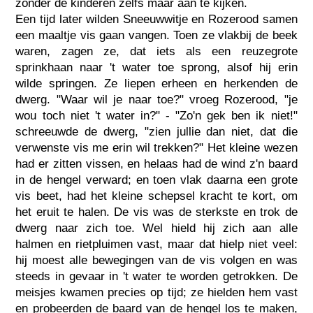
zonder de kinderen zelfs maar aan te kijken.
Een tijd later wilden Sneeuwwitje en Rozerood samen
een maaltje vis gaan vangen. Toen ze vlakbij de beek
waren, zagen ze, dat iets als een reuzegrote
sprinkhaan naar 't water toe sprong, alsof hij erin
wilde springen. Ze liepen erheen en herkenden de
dwerg. "Waar wil je naar toe?" vroeg Rozerood, "je
wou toch niet 't water in?" - "Zo'n gek ben ik niet!"
schreeuwde de dwerg, "zien jullie dan niet, dat die
verwenste vis me erin wil trekken?" Het kleine wezen
had er zitten vissen, en helaas had de wind z'n baard
in de hengel verward; en toen vlak daarna een grote
vis beet, had het kleine schepsel kracht te kort, om
het eruit te halen. De vis was de sterkste en trok de
dwerg naar zich toe. Wel hield hij zich aan alle
halmen en rietpluimen vast, maar dat hielp niet veel:
hij moest alle bewegingen van de vis volgen en was
steeds in gevaar in 't water te worden getrokken. De
meisjes kwamen precies op tijd; ze hielden hem vast
en probeerden de baard van de hengel los te maken,