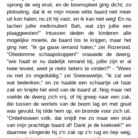
sprong de wig eruit, en de boomspleet ging dicht; zo
plotseling, dat ik er mijn mooie witte baard niet meer
uit kon halen; nu zit hij vast, en ik kan niet weg! En nu
lachen jullie melkmuilen! Bah, wat zijn jullie een
plaaggeesten!" Intussen deden de kinderen alle
mogelijke moeite, de baard los te krijgen, maar het
ging niet. "Ik ga gauw iemand halen," zei Rozerood.
"Oliedomme schaapskoppen!" snauwde de dwerg,
"wie haalt er nu dadelijk iemand bij, jullie zijn er al
twee teveel, weet je niets beters te vinden?" - "Wees
nu niet zo ongeduldig," zei Sneeuwwitje, "ik zal wel
wat bedenken," en ze haalde een schaartje uit haar
zak en knipte het eind van de baard af. Nog maar net
voelde de dwerg zich vrij, of hij greep naar een zak,
die tussen de wortels van de boom lag en met goud
was gevuld, hij tilde hem op, en bromde voor zich uit.
"Onbehouwen volk, dat snijdt me zo maar een stuk
van mijn prachtige baard af! Dank je de koekoek!" en
daarmee slingerde hij z'n zak op z'n rug en liep weg,