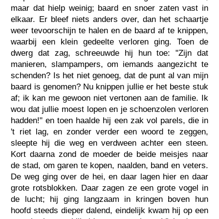
maar dat hielp weinig; baard en snoer zaten vast in
elkaar. Er bleef niets anders over, dan het schaartje
weer tevoorschijn te halen en de baard af te knippen,
waarbij een klein gedeelte verloren ging. Toen de
dwerg dat zag, schreeuwde hij hun toe: "Zijn dat
manieren, slampampers, om iemands aangezicht te
schenden? Is het niet genoeg, dat de punt al van mijn
baard is genomen? Nu knippen jullie er het beste stuk
af; ik kan me gewoon niet vertonen aan de familie. Ik
wou dat jullie moest lopen en je schoenzolen verloren
hadden!" en toen haalde hij een zak vol parels, die in
't riet lag, en zonder verder een woord te zeggen,
sleepte hij die weg en verdween achter een steen.
Kort daarna zond de moeder de beide meisjes naar
de stad, om garen te kopen, naalden, band en veters.
De weg ging over de hei, en daar lagen hier en daar
grote rotsblokken. Daar zagen ze een grote vogel in
de lucht; hij ging langzaam in kringen boven hun
hoofd steeds dieper dalend, eindelijk kwam hij op een