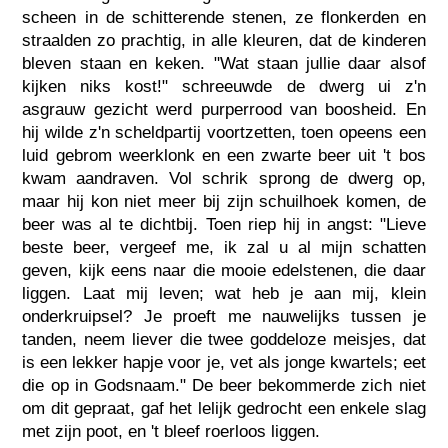
scheen in de schitterende stenen, ze flonkerden en
straalden zo prachtig, in alle kleuren, dat de kinderen
bleven staan en keken. "Wat staan jullie daar alsof
kijken niks kost!" schreeuwde de dwerg ui z'n
asgrauw gezicht werd purperrood van boosheid. En
hij wilde z'n scheldpartij voortzetten, toen opeens een
luid gebrom weerklonk en een zwarte beer uit 't bos
kwam aandraven. Vol schrik sprong de dwerg op,
maar hij kon niet meer bij zijn schuilhoek komen, de
beer was al te dichtbij. Toen riep hij in angst: "Lieve
beste beer, vergeef me, ik zal u al mijn schatten
geven, kijk eens naar die mooie edelstenen, die daar
liggen. Laat mij leven; wat heb je aan mij, klein
onderkruipsel? Je proeft me nauwelijks tussen je
tanden, neem liever die twee goddeloze meisjes, dat
is een lekker hapje voor je, vet als jonge kwartels; eet
die op in Godsnaam." De beer bekommerde zich niet
om dit gepraat, gaf het lelijk gedrocht een enkele slag
met zijn poot, en 't bleef roerloos liggen.