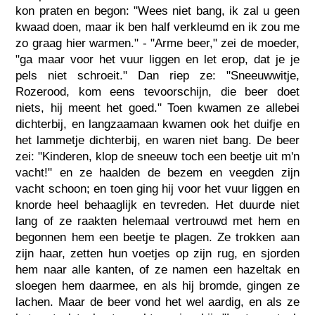
kon praten en begon: "Wees niet bang, ik zal u geen
kwaad doen, maar ik ben half verkleumd en ik zou me
zo graag hier warmen." - "Arme beer," zei de moeder,
"ga maar voor het vuur liggen en let erop, dat je je
pels niet schroeit." Dan riep ze: "Sneeuwwitje,
Rozerood, kom eens tevoorschijn, die beer doet
niets, hij meent het goed." Toen kwamen ze allebei
dichterbij, en langzaamaan kwamen ook het duifje en
het lammetje dichterbij, en waren niet bang. De beer
zei: "Kinderen, klop de sneeuw toch een beetje uit m'n
vacht!" en ze haalden de bezem en veegden zijn
vacht schoon; en toen ging hij voor het vuur liggen en
knorde heel behaaglijk en tevreden. Het duurde niet
lang of ze raakten helemaal vertrouwd met hem en
begonnen hem een beetje te plagen. Ze trokken aan
zijn haar, zetten hun voetjes op zijn rug, en sjorden
hem naar alle kanten, of ze namen een hazeltak en
sloegen hem daarmee, en als hij bromde, gingen ze
lachen. Maar de beer vond het wel aardig, en als ze