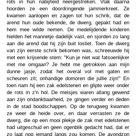
rots in hun nabijheid neergestreken. Vlak daarna
hoorden ze een doordringende jammerkreet. Ze
kwamen aanlopen en zagen tot hun schrik, dat de
arend hun oude bekende, de dwerg, gepakt had en
hem mee wilde nemen. De medelijdende kinderen
hielden het mannetje dadelijk vast, en sjorden zo lang
aan die arend dat hij zijn buit losliet. Toen de dwerg
van zijn eerste schrik bekomen was, schreeuwde hij
met een krijsende stem: "Kun je niet wat fatsoenlijker
met me omgaan? Je hebt me getrokken aan mijn
dunne jasje, zodat het overal vol met gaten en
scheuren zit; onhandige domoren die jullie zijn!" En
toen nam hij een zak edelstenen en glipte weer onder
de rots in z'n hol. De meisjes waren allang gewend
aan zijn ondankbaarheid, ze gingen verder en deden
in de stad boodschappen. Op de terugweg kwamen
ze weer de heide over, en daar verrasten ze de
dwerg, die op een mooi plekje de zak met edelstenen
had uitgeschud en geen ogenblik gedacht had, dat er
zo laat nog iemand langs zou komen. De avondzon