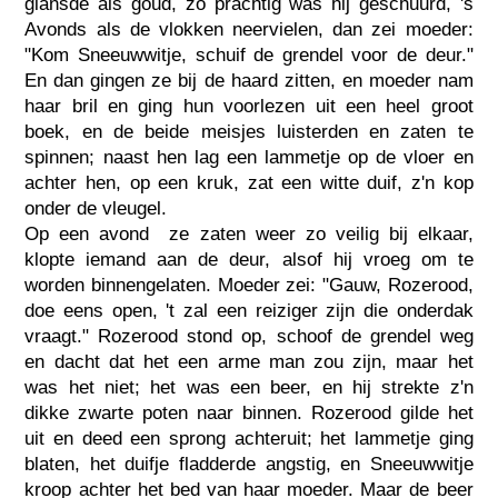
glansde als goud, zo prachtig was hij geschuurd, 's
Avonds als de vlokken neervielen, dan zei moeder:
"Kom Sneeuwwitje, schuif de grendel voor de deur."
En dan gingen ze bij de haard zitten, en moeder nam
haar bril en ging hun voorlezen uit een heel groot
boek, en de beide meisjes luisterden en zaten te
spinnen; naast hen lag een lammetje op de vloer en
achter hen, op een kruk, zat een witte duif, z'n kop
onder de vleugel.
Op een avond  ze zaten weer zo veilig bij elkaar,
klopte iemand aan de deur, alsof hij vroeg om te
worden binnengelaten. Moeder zei: "Gauw, Rozerood,
doe eens open, 't zal een reiziger zijn die onderdak
vraagt." Rozerood stond op, schoof de grendel weg
en dacht dat het een arme man zou zijn, maar het
was het niet; het was een beer, en hij strekte z'n
dikke zwarte poten naar binnen. Rozerood gilde het
uit en deed een sprong achteruit; het lammetje ging
blaten, het duifje fladderde angstig, en Sneeuwwitje
kroop achter het bed van haar moeder. Maar de beer