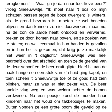
terugkomen." - "Waar ga je dan naar toe, lieve beer?"
vroeg Sneeuwwitje. "Ik moet naar 't bos op mijn
schatten passen tegen de boze dwergen; 's winters,
als de grond bevroren is, moeten ze wel beneden
blijven en dan kunnen ze niet doorwerken, maar nu,
nu de zon de aarde heeft ontdooid en verwarmd,
breken ze door, komen naar boven, en ze zoeken wat
te stelen; en wat eenmaal in hun handen is gevallen
en in hun hol is gekomen, dat krijg je zo makkelijk
niet weer in 't daglicht." Sneeuwwitje was heel
bedroefd over dat afscheid, en toen ze de grendel van
de deur schoof en de beer eruit glipte, bleef hij aan de
haak hangen en een stuk van z'n huid ging kapot, en
toen scheen 't Sneeuwwitje toe of ze goud had zien
blinken, maar ze was er niet zeker van. De beer
snelde vlug weg en was weldra achter de bomen
verdwenen. Na een poosje zond de moeder haar
kinderen naar het woud om takkebosjes te maken.
Buiten vonden ze een grote boom die geveld op de