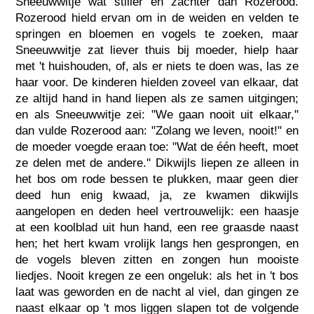
Sneeuwwitje wat stiller en zachter dan Rozerood.
Rozerood hield ervan om in de weiden en velden te
springen en bloemen en vogels te zoeken, maar
Sneeuwwitje zat liever thuis bij moeder, hielp haar
met 't huishouden, of, als er niets te doen was, las ze
haar voor. De kinderen hielden zoveel van elkaar, dat
ze altijd hand in hand liepen als ze samen uitgingen;
en als Sneeuwwitje zei: "We gaan nooit uit elkaar,"
dan vulde Rozerood aan: "Zolang we leven, nooit!" en
de moeder voegde eraan toe: "Wat de één heeft, moet
ze delen met de andere." Dikwijls liepen ze alleen in
het bos om rode bessen te plukken, maar geen dier
deed hun enig kwaad, ja, ze kwamen dikwijls
aangelopen en deden heel vertrouwelijk: een haasje
at een koolblad uit hun hand, een ree graasde naast
hen; het hert kwam vrolijk langs hen gesprongen, en
de vogels bleven zitten en zongen hun mooiste
liedjes. Nooit kregen ze een ongeluk: als het in 't bos
laat was geworden en de nacht al viel, dan gingen ze
naast elkaar op 't mos liggen slapen tot de volgende