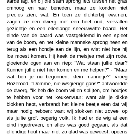
aarde lag, en bij die stam sprong iets tussen het gras
omhoog en naar beneden, maar ze konden niet
precies zien, wat. En toen ze dichterbij kwamen,
zagen ze een dwerg met een heel oud, vervallen
gezichtje en een ellenlange sneeuwwitte baard. Het
einde van de baard was vastgeklemd in een spleet
van de boom, en het kleine manneke sprong heen en
terug als een hondje aan de lijn, en wist niet hoe hij
los moest komen. Hij keek de meisjes met zijn rode,
gloeiende ogen aan en riep: "Wat staan jullie daar?
Kunnen jullie niet hier komen en me helpen?" - "Maar
wat ben je nu begonnen, klein mannetje?" vroeg
Rozerood. "Domme, nieuwsgierige gans!" antwoordde
de dwerg, "ik heb die boom willen splijten, om houtjes
te hebben voor het keukenvuur; want als je dikke
blokken hebt, verbrandt het kleine beetje eten dat wij
maar nodig hebben; want wij slokken niet zoveel op
als jullie grof, begerig volk. Ik had er de wig al een
eind ingedreven, en alles was goed gegaan, als dat
ellendige hout maar niet zo glad was geweest, opeens