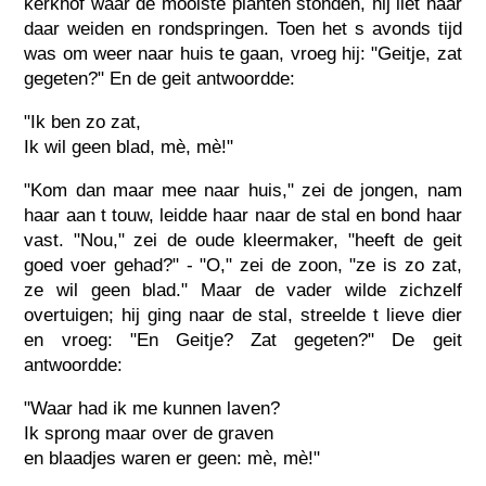
kerkhof waar de mooiste planten stonden, hij liet haar
daar weiden en rondspringen. Toen het s avonds tijd
was om weer naar huis te gaan, vroeg hij: "Geitje, zat
gegeten?" En de geit antwoordde:
"Ik ben zo zat,
Ik wil geen blad, mè, mè!"
"Kom dan maar mee naar huis," zei de jongen, nam
haar aan t touw, leidde haar naar de stal en bond haar
vast. "Nou," zei de oude kleermaker, "heeft de geit
goed voer gehad?" - "O," zei de zoon, "ze is zo zat,
ze wil geen blad." Maar de vader wilde zichzelf
overtuigen; hij ging naar de stal, streelde t lieve dier
en vroeg: "En Geitje? Zat gegeten?" De geit
antwoordde:
"Waar had ik me kunnen laven?
Ik sprong maar over de graven
en blaadjes waren er geen: mè, mè!"