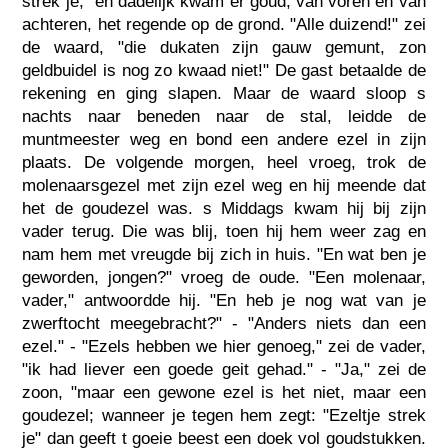
strek je," en dadelijk kwam er goud, van voren en van
achteren, het regende op de grond. "Alle duizend!" zei
de waard, "die dukaten zijn gauw gemunt, zon
geldbuidel is nog zo kwaad niet!" De gast betaalde de
rekening en ging slapen. Maar de waard sloop s
nachts naar beneden naar de stal, leidde de
muntmeester weg en bond een andere ezel in zijn
plaats. De volgende morgen, heel vroeg, trok de
molenaarsgezel met zijn ezel weg en hij meende dat
het de goudezel was. s Middags kwam hij bij zijn
vader terug. Die was blij, toen hij hem weer zag en
nam hem met vreugde bij zich in huis. "En wat ben je
geworden, jongen?" vroeg de oude. "Een molenaar,
vader," antwoordde hij. "En heb je nog wat van je
zwerftocht meegebracht?" - "Anders niets dan een
ezel." - "Ezels hebben we hier genoeg," zei de vader,
"ik had liever een goede geit gehad." - "Ja," zei de
zoon, "maar een gewone ezel is het niet, maar een
goudezel; wanneer je tegen hem zegt: "Ezeltje strek
je" dan geeft t goeie beest een doek vol goudstukken.