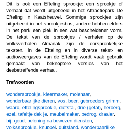
Dit is ook een Efteling sprookje: een sprookje of
verhaal dat wordt uitgebeeld in het Attractiepark De
Efteling in Kaatsheuvel. Sommige sprookjes zijn
uitgebeeld in het sprookjesbos, andere hebben elders
in het park een plek in een wat bescheidener vorm.
De tekst van de sprookjes / verhalen op de
Volksverhalen Almanak zijn de oorspronkelijke
teksten. In de Efteling en in diverse tekst- en
audioweergaves van de Efteling wordt vaak gebruik
gemaakt van beknoptere versies van het
desbetreffende verhaal.
Trefwoorden
wondersprookje
,
kleermaker
,
molenaar
,
wonderbaarlijke dieren
,
vos
,
beer
,
gebroeders grimm
,
waard
,
eftelingsprookje
,
diefstal
,
drie (getal)
,
herberg
,
ezel
,
tafeltje dek je
,
meubelmaker
,
bedrog
,
draaier
,
bij
,
goud
,
beloning na bewezen diensten
,
volkssprookje
,
knuppel
,
duitsland
,
wonderbaarlijke