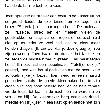
vertrouwde de oude kleermaker niet echt, maar hij
haalde de familie toch bij elkaar.
Toen spreidde de draaier een doek in de kamer uit op
de grond, leidde de ezel binnen en zei tegen zijn
broer: "Spreek jij nu maar tegen hem." De molenaar
zei: "Ezeltje, strek je!" en meteen vielen de
goudstukken omlaag, als een regen, en de ezel hield
niet op tot ieder zo veel had, dat ze niets meer
konden dragen. (Ik zie wel dat je daar graag bij zou
zijn geweest). Toen haalde de draaier het tafeltje en
zei tegen de oudste broer: "Spreek jij nu maar tegen
hem." En pas had de meubelmaker "Tafeltje, dek je"
gezegd, toen was het al gedekt en met de heerlijkste
schotels rijkelijk bezet. Toen werd er een maaltijd
gehouden, zoals de goede kleermaker het in zijn
eigen huis nog nooit beleefd had, en de hele familie
vierde feest tot laat in de nacht en ze waren allen
vrolijk en blij. De kleermaker borg naald en draad,
meetlat en strijkijzer in een kast op en leefde met zijn