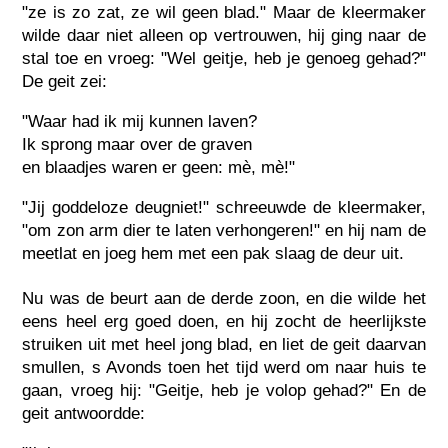
"ze is zo zat, ze wil geen blad." Maar de kleermaker
wilde daar niet alleen op vertrouwen, hij ging naar de
stal toe en vroeg: "Wel geitje, heb je genoeg gehad?"
De geit zei:
"Waar had ik mij kunnen laven?
Ik sprong maar over de graven
en blaadjes waren er geen: mè, mè!"
"Jij goddeloze deugniet!" schreeuwde de kleermaker,
"om zon arm dier te laten verhongeren!" en hij nam de
meetlat en joeg hem met een pak slaag de deur uit.
Nu was de beurt aan de derde zoon, en die wilde het
eens heel erg goed doen, en hij zocht de heerlijkste
struiken uit met heel jong blad, en liet de geit daarvan
smullen, s Avonds toen het tijd werd om naar huis te
gaan, vroeg hij: "Geitje, heb je volop gehad?" En de
geit antwoordde: