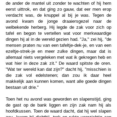
de ander de mantel uit zonder te wachten of hij hem
eerst uittrok, en dat ging zo gauw, dat eer men erop
verdacht was, de knuppel al bij je was. Tegen de
avond kwam de jonge draaiersgezel naar de
welbekende herberg. Hij legde de zak voor zich op
tafel en begon te vertellen wat voor merkwaardige
dingen hij al in de wereld gezien had. "Ja," zei hij, "de
mensen praten nu van een tafeltje-dek-je, en van een
ezeltje-strek-je en meer zulke dingen, maar dat is
allemaal niets vergeleken met wat ik gekregen heb en
wat hier in deze zak zit." De waard spitste de oren.
"Wat ter wereld kan dat zijn?" dacht hij, "misschien is
die zak vol edelstenen; dan zou ik daar heel
makkelijk aan kunnen komen, want alle goede dingen
bestaan uit drie."
Toen het nu avond was geworden en slapenstijd, ging
de gast op de bank liggen en zijn zak nam hij als
hoofdkussen. Toen de waard dacht, dat hij wel slapen