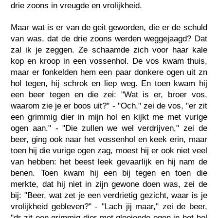
drie zoons in vreugde en vrolijkheid.
Maar wat is er van de geit geworden, die er de schuld
van was, dat de drie zoons werden weggejaagd? Dat
zal ik je zeggen. Ze schaamde zich voor haar kale
kop en kroop in een vossenhol. De vos kwam thuis,
maar er fonkelden hem een paar donkere ogen uit zn
hol tegen, hij schrok en liep weg. En toen kwam hij
een beer tegen en die zei: "Wat is er, broer vos,
waarom zie je er boos uit?" - "Och," zei de vos, "er zit
een grimmig dier in mijn hol en kijkt me met vurige
ogen aan." - "Die zullen we wel verdrijven," zei de
beer, ging ook naar het vossenhol en keek erin, maar
toen hij die vurige ogen zag, moest hij er ook niet veel
van hebben: het beest leek gevaarlijk en hij nam de
benen. Toen kwam hij een bij tegen en toen die
merkte, dat hij niet in zijn gewone doen was, zei de
bij: "Beer, wat zet je een verdrietig gezicht, waar is je
vrolijkheid gebleven?" - "Lach jij maar," zei de beer,
"dr zit een grimmig dier met gloeiende ogen in het hol