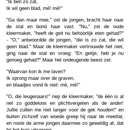
"Ik ben zo zat,
Ik wil geen blad, mè! mè!"
"Ga dan maar mee," zei de jongen, bracht haar naar
de stal en bond haar vast. "Nu," zei de oude
kleermaker, "heeft de geit nu behoorlijk eten gehad?"
- "O," antwoordde de jongen, "die is zo zat, die wil
geen blad." Maar de kleermaker vertrouwde het niet,
ging naar de stal en vroeg: "En geitje, heb je nu
genoeg gehad?" Maar het ondeugende beest zei:
"Waarvan kon ik me laven?
Ik sprong maar over de graven,
en blaadjes vond ik niet: mè, mè!"
"O, die leugenaars!" riep de kleermaker, "de één is al
net zo goddeloos en plichtvergeten als de ander!
Jullie zullen me niet langer voor de gek houden!" en
buiten zichzelf van woede greep hij naar de meetlat,
en roste de arme jongen daarmee zo geweldig af, dat
hij het huis uitsprong.