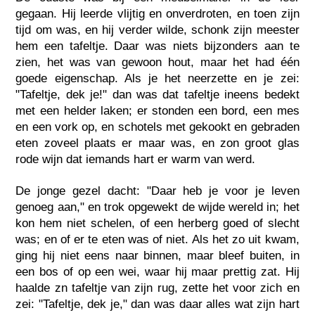
gegaan. Hij leerde vlijtig en onverdroten, en toen zijn
tijd om was, en hij verder wilde, schonk zijn meester
hem een tafeltje. Daar was niets bijzonders aan te
zien, het was van gewoon hout, maar het had één
goede eigenschap. Als je het neerzette en je zei:
"Tafeltje, dek je!" dan was dat tafeltje ineens bedekt
met een helder laken; er stonden een bord, een mes
en een vork op, en schotels met gekookt en gebraden
eten zoveel plaats er maar was, en zon groot glas
rode wijn dat iemands hart er warm van werd.
De jonge gezel dacht: "Daar heb je voor je leven
genoeg aan," en trok opgewekt de wijde wereld in; het
kon hem niet schelen, of een herberg goed of slecht
was; en of er te eten was of niet. Als het zo uit kwam,
ging hij niet eens naar binnen, maar bleef buiten, in
een bos of op een wei, waar hij maar prettig zat. Hij
haalde zn tafeltje van zijn rug, zette het voor zich en
zei: "Tafeltje, dek je," dan was daar alles wat zijn hart