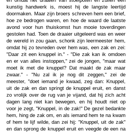
en omdat het draaien van stoelpoten en zuilen een
kunstig handwerk is, moest hij de langste leertijd
doormaken. Maar zijn broers schreven hem een brief,
hoe ze bedrogen waren, en hoe de waard de laatste
avond voor hun thuiskomst hun mooie toverdingen
gestolen had. Toen de draaier uitgeleerd was en weer
de wereld in zou gaan, schonk zijn leermeester hem,
omdat hij zo tevreden over hem was, een zak en zei:
"Daar zit een knuppel in." - "Die zak kan ik omdoen
en er van alles instoppen," zei de jongen, "maar wat
moet ik met die knuppel? Dat maakt de zak maar
zwaar." - "Nu zal ik je nog dit zeggen," zei de
meester, "doet iemand je kwaad, zeg dan: Knuppel,
uit de zak en dan springt de knuppel eruit, en danst
zo vrolijk over de rug van je vijand, dat hij zich acht
dagen lang niet kan bewegen, en hij houdt niet op
voor je zegt, "Knuppel, in de zak!" De gezel bedankte
hem, hing de zak om, en als iemand hem te na kwam
of hem te lijf wilde, dan zei hij: "Knuppel, uit de zak"
en dan sprong de knuppel eruit en veegde de een na