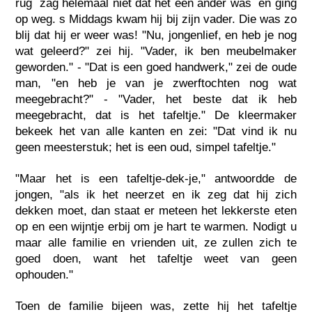
rug  zag helemaal niet dat het een ander was  en ging
op weg. s Middags kwam hij bij zijn vader. Die was zo
blij dat hij er weer was! "Nu, jongenlief, en heb je nog
wat geleerd?" zei hij. "Vader, ik ben meubelmaker
geworden." - "Dat is een goed handwerk," zei de oude
man, "en heb je van je zwerftochten nog wat
meegebracht?" - "Vader, het beste dat ik heb
meegebracht, dat is het tafeltje." De kleermaker
bekeek het van alle kanten en zei: "Dat vind ik nu
geen meesterstuk; het is een oud, simpel tafeltje."
"Maar het is een tafeltje-dek-je," antwoordde de
jongen, "als ik het neerzet en ik zeg dat hij zich
dekken moet, dan staat er meteen het lekkerste eten
op en een wijntje erbij om je hart te warmen. Nodigt u
maar alle familie en vrienden uit, ze zullen zich te
goed doen, want het tafeltje weet van geen
ophouden."
Toen de familie bijeen was, zette hij het tafeltje