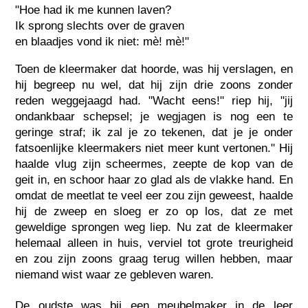
"Hoe had ik me kunnen laven?
Ik sprong slechts over de graven
en blaadjes vond ik niet: mè! mè!"
Toen de kleermaker dat hoorde, was hij verslagen, en
hij begreep nu wel, dat hij zijn drie zoons zonder
reden weggejaagd had. "Wacht eens!" riep hij, "jij
ondankbaar schepsel; je wegjagen is nog een te
geringe straf; ik zal je zo tekenen, dat je je onder
fatsoenlijke kleermakers niet meer kunt vertonen." Hij
haalde vlug zijn scheermes, zeepte de kop van de
geit in, en schoor haar zo glad als de vlakke hand. En
omdat de meetlat te veel eer zou zijn geweest, haalde
hij de zweep en sloeg er zo op los, dat ze met
geweldige sprongen weg liep. Nu zat de kleermaker
helemaal alleen in huis, verviel tot grote treurigheid
en zou zijn zoons graag terug willen hebben, maar
niemand wist waar ze gebleven waren.
De oudste was bij een meubelmaker in de leer