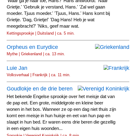
'Waar ga je naar toe, Hans?' Hans antwoordt: 'Naar
Grietje.' 'Gebruik je verstand, Hans.' 'Zal wel gaan
moeder. Tjuus moeder.' 'Tjuus, Hans.' Hans komt bij
Grietje. 'Dag, Grietje!' 'Dag Hans! Heb je wat
meegebracht?' 'Niks, geef maar wat.
Kettingsprookje | Duitsland | ca. 5 min.
Orpheus en Eurydice
Mythe | Griekenland | ca. 13 min.
Luie Jan
Volksverhaal | Frankrijk | ca. 11 min.
Goudlokje en de drie beren
Het bekende Engelse sprookje over het meisje dat van
de pap eet. Een grote, middelgrote en kleine beer
wonen in het bos. Wanneer ze op een dag niet thuis zijn
komt een meisje in hun huisje en eet van hun pap en
slaapt in hun bed. Er waren eens drie beren die gezellig
in een eigen huis woonden...
Sprookje | Verenigd Koninkrijk | ca. 8 min.