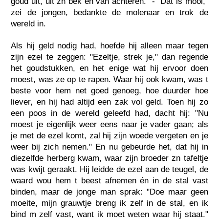
goud uit, uit zn bek en van achteren." - "Dat is mooi,"
zei de jongen, bedankte de molenaar en trok de
wereld in.
Als hij geld nodig had, hoefde hij alleen maar tegen
zijn ezel te zeggen: "Ezeltje, strek je," dan regende
het goudstukken, en het enige wat hij ervoor doen
moest, was ze op te rapen. Waar hij ook kwam, was t
beste voor hem net goed genoeg, hoe duurder hoe
liever, en hij had altijd een zak vol geld. Toen hij zo
een poos in de wereld geleefd had, dacht hij: "Nu
moest je eigenlijk weer eens naar je vader gaan; als
je met de ezel komt, zal hij zijn woede vergeten en je
weer bij zich nemen." En nu gebeurde het, dat hij in
diezelfde herberg kwam, waar zijn broeder zn tafeltje
was kwijt geraakt. Hij leidde de ezel aan de teugel, de
waard wou hem t beest afnemen én in de stal vast
binden, maar de jonge man sprak: "Doe maar geen
moeite, mijn grauwtje breng ik zelf in de stal, en ik
bind m zelf vast, want ik moet weten waar hij staat."