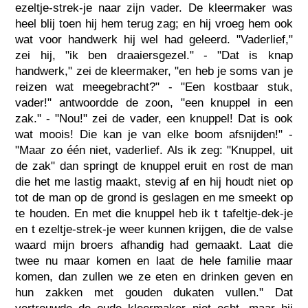
ezeltje-strek-je naar zijn vader. De kleermaker was
heel blij toen hij hem terug zag; en hij vroeg hem ook
wat voor handwerk hij wel had geleerd. "Vaderlief,"
zei hij, "ik ben draaiersgezel." - "Dat is knap
handwerk," zei de kleermaker, "en heb je soms van je
reizen wat meegebracht?" - "Een kostbaar stuk,
vader!" antwoordde de zoon, "een knuppel in een
zak." - "Nou!" zei de vader, een knuppel! Dat is ook
wat moois! Die kan je van elke boom afsnijden!" -
"Maar zo één niet, vaderlief. Als ik zeg: "Knuppel, uit
de zak" dan springt de knuppel eruit en rost de man
die het me lastig maakt, stevig af en hij houdt niet op
tot de man op de grond is geslagen en me smeekt op
te houden. En met die knuppel heb ik t tafeltje-dek-je
en t ezeltje-strek-je weer kunnen krijgen, die de valse
waard mijn broers afhandig had gemaakt. Laat die
twee nu maar komen en laat de hele familie maar
komen, dan zullen we ze eten en drinken geven en
hun zakken met gouden dukaten vullen." Dat