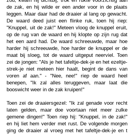
zou, kwam hij dichtbij, trok en rukte voorzichtig aan
de zak, en hij wilde er een ander voor in de plaats
leggen. Maar daar had de draaier al lang op gewacht.
De waard deed juist een flinke ruk, toen hij riep:
"Knuppel, uit de zak!" Meteen vloog de knuppel eruit,
op de rug van de waard en hij klopte op zijn rug dat
het een aard had. De waard schreeuwde, maar hoe
harder hij schreeuwde, hoe harder de knuppel er de
maat bij sloeg, tot de waard uitgeput neerviel. Toen
zei de jongen: "Als je het tafeltje-dek-je en het ezeltje-
strek-je niet meteen hier haalt, begint de dans van
voren af aan." - "Nee, nee!" riep de waard heel
benepen, "Ik zal alles teruggeven, maar laat die
booswicht weer in de zak kruipen!"
Toen zei de draaiersgezel: "Ik zal genade voor recht
laten gelden, maar doe voortaan niet meer zulke
gemene dingen!" Toen riep hij: "Knuppel, in de zak!"
en hij liet hem verder met rust. De volgende morgen
ging de draaier al vroeg met het tafeltje-dek-je en t