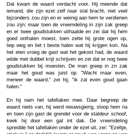
Dat kwam de waard verdacht voor. Hij meende dat
iemand, die zijn ezel zelf naar stal bracht, niet veel
bijzonders zou zijn en er weinig aan hem te verdienen
zou zijn; maar toen de vreemdeling in zijn zak greep
en er twee goudstukken uithaalde en zei dat hij hem
goed onthalen moest, toen zette hij grote ogen op,
liep weg en liet t beste halen wat hij krijgen kon. Na
het eten vroeg de gast wat het gekost had, de waard
wilde met dubbel krijt schrijven en zei dat er nog twee
goudstukken bij moesten. De man greep in zn zak
maar het goud was juist op. "Wacht maar even,
meneer de waard," zei hij, "ik zal even goud gaan
halen."
En hij nam het tafellaken mee. Daar begreep de
waard niets van, hij werd nieuwsgierig, sloop hem na
en toen zijn gast de grendel voor de staldeur schoof,
keek hij door een gat int dak. De vreemdeling
spreidde het tafellaken onder de ezel uit, zei: "Ezeltje,