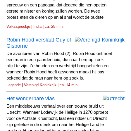
spreeuw en een papegaai dat degene die hen opeten
eerste minister en koning zullen worden. De twee
broers eten de dieren op en al snel wordt de oudste
broer koning.
Volkssprookje | India | ca. 25 min.
Robin Hood verslaat Guy of
Gisborne
De avonturen van Robin Hood (2). Robin Hood ontmoet
een man in een paardenhuid, die naar hem op zoek
blijkt te zijn. Ze houden een wedstrijd boogschieten en
wanneer Robin Hood heeft gewonnen maakt hij pas
bekend dat de man naar hem op zoek is.
Legende | Verenigd Koninkrijk | ca. 14 min.
Het wonderbare vlas
Een middeleeuws verhaal over een trouwe bruid uit
Utrecht. Wanneer Lodewijk de Heilige in 1270 oproept
voor de Achtste Kruistocht, laat een ridder uit Utrecht
zijn geliefde in de steek om naar het Heilige Land te
trekken. Haar vader wil haar met een ander laten