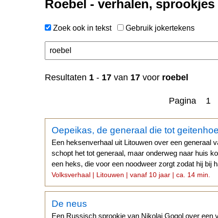
Roebel - verhalen, sprookjes
Zoek ook in tekst
Gebruik jokertekens
Resultaten
1
-
17
van
17
voor
roebel
Pagina 1
Oepeikas, de generaal die tot geitenho
Een heksenverhaal uit Litouwen over een generaal v
schopt het tot generaal, maar onderweg naar huis kom
een heks, die voor een noodweer zorgt zodat hij bij 
Volksverhaal | Litouwen | vanaf 10 jaar | ca. 14 min.
De neus
Een Russisch sprookje van Nikolaj Gogol over een 