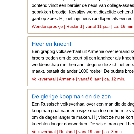
ochtend vindt een barbier de neus van collega-asses
gebakken broodje. Kovaljov wordt diezelfde ochten
gaat op zoek. Hij ziet zijn neus rondlopen als een ec
hem.
Wondersprookje | Rusland | vanaf 11 jaar | ca. 16 min
Heer en knecht
Een grappig volksverhaal uit Armenië over iemand 
broers treden om de beurt bij een landheer als knecht
weddenschap met hen aan: degene die zich het eer
maakt, betaalt de ander 1000 roebel. De oudste broer
weddenschap...
Volksverhaal | Armenië | vanaf 8 jaar | ca. 12 min.
De gierige koopman en de zon
Een Russisch volksverhaal over een man die de dage
koopman gaat naar een wijze man toe om hem te vra
om de dagen langer te maken. Hij vindt ze nu te kort e
knechten langer doorwerken. De wijze man geeft h
wanneer hij dat uitvoert...
Volksverhaal | Rusland | vanaf 9 jaar | ca. 3 min.