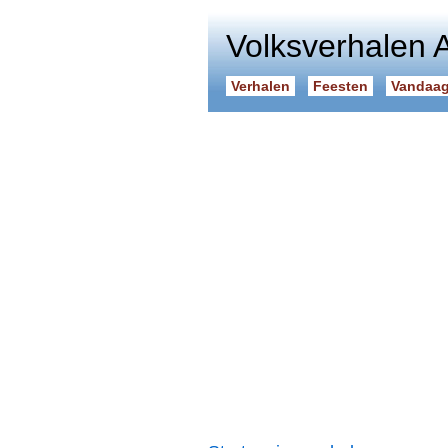
Volksverhalen 
Verhalen
Feesten
Vandaag