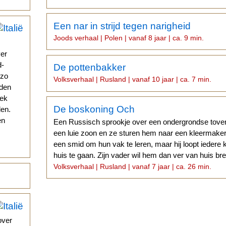
Een nar in strijd tegen narigheid
Joods verhaal | Polen | vanaf 8 jaar | ca. 9 min.
ver
d-
De pottenbakker
 zo
Volksverhaal | Rusland | vanaf 10 jaar | ca. 7 min.
eden
eek
De boskoning Och
den.
en
Een Russisch sprookje over een ondergrondse toven
een luie zoon en ze sturen hem naar een kleermak
een smid om hun vak te leren, maar hij loopt iedere
huis te gaan. Zijn vader wil hem dan ver van huis bre
Volksverhaal | Rusland | vanaf 7 jaar | ca. 26 min.
over