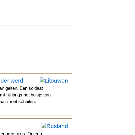
eder werd
an geiten. Een soldaat
t hij langs het huisje van
haar moet schuilen.
verloren neus. Op een