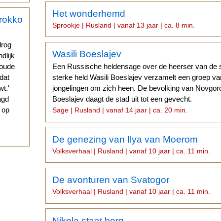
Het wonderhemd
Sprookje | Rusland | vanaf 13 jaar | ca. 8 min.
drog
Wasili Boeslajev
ndlijk
 oude
Een Russische heldensage over de heerser van de 
 dat
sterke held Wasili Boeslajev verzamelt een groep v
t.'
jongelingen om zich heen. De bevolking van Novgo
agd
Boeslajev daagt de stad uit tot een gevecht.
g op
Sage | Rusland | vanaf 14 jaar | ca. 20 min.
De genezing van Ilya van Moerom
Volksverhaal | Rusland | vanaf 10 jaar | ca. 11 min.
De avonturen van Svatogor
Volksverhaal | Rusland | vanaf 10 jaar | ca. 11 min.
Nikola staat borg