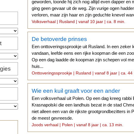
geworden, toonde hij zich nog altijd even dapper en m
ging geen gevaar uit de weg. Zijn vurige ogen hadde
verloren, maar zijn haar en zijn geduchte knevel wa
Volksverhaal | Rusland | vanaf 10 jaar | ca. 8 min.
De betoverde prinses
t
Een onttoveringssprookje uit Rusland. In een zeker k
vandaan, leefde eens een rijke koopman die een zoon
Op een dag laadde de koopman zijn schepen vol met 
huis...
igies
Onttoveringssprookje | Rusland | vanaf 8 jaar | ca. 44
Wie een kuil graaft voor een ander
Een volksverhaal uit Polen. Op een dag kreeg rabbi 
Krasnapolski die een landhuis bezat in de stad Chme
niet alleen een van de rijkste grootgrondbezitters in
de meest gevreesde.
Joods verhaal | Polen | vanaf 8 jaar | ca. 13 min.