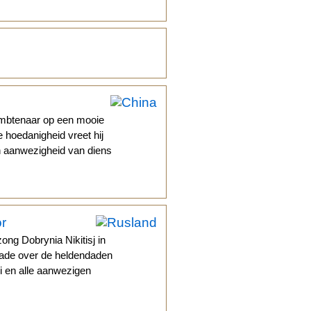
ambtenaar op een mooie
ie hoedanigheid vreet hij
 in aanwezigheid van diens
or
ng Dobrynia Nikitisj in
llade over de heldendaden
li en alle aanwezigen