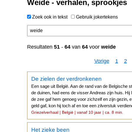
Weide - verhalen, sprookjes
Zoek ook in tekst
Gebruik jokertekens
Resultaten
51
-
64
van
64
voor
weide
Vorige
1
2
De zielen der verdronkenen
Een sage uit België. Aan de rand van de Belgische s
de duinen, had eens de visser Andreas zijn huis. Hij 
de zee gaf hem genoeg voor zichzelf en zijn gezin, e
geld gaf, kon hij toch af en toe een zilverstuk verdien
Griezelverhaal | België | vanaf 10 jaar | ca. 8 min.
Het zieke been