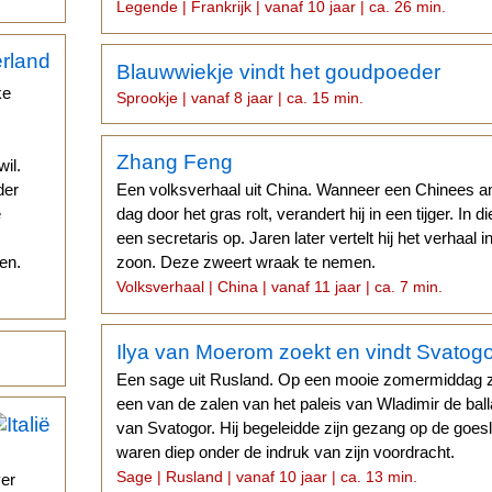
Legende | Frankrijk | vanaf 10 jaar | ca. 26 min.
Blauwwiekje vindt het goudpoeder
ke
Sprookje | vanaf 8 jaar | ca. 15 min.
Zhang Feng
il.
der
Een volksverhaal uit China. Wanneer een Chinees 
e
dag door het gras rolt, verandert hij in een tijger. In d
een secretaris op. Jaren later vertelt hij het verhaal
en.
zoon. Deze zweert wraak te nemen.
Volksverhaal | China | vanaf 11 jaar | ca. 7 min.
Ilya van Moerom zoekt en vindt Svatog
Een sage uit Rusland. Op een mooie zomermiddag zo
een van de zalen van het paleis van Wladimir de ba
van Svatogor. Hij begeleidde zijn gezang op de goes
waren diep onder de indruk van zijn voordracht.
Sage | Rusland | vanaf 10 jaar | ca. 13 min.
ver