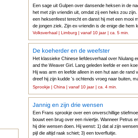
Een sage uit Gulpen over dansende heksen in de n
het met zijn vriendin uit, omdat zij een heks zou zijn
een heksenfeest terecht en danst hij met een mooi m
de jongen ziek. Zijn ex-vriendin is de enige die hem
Volksverhaal | Limburg | vanaf 10 jaar | ca. 5 min.
De koeherder en de weefster
Het klassieke Chinese liefdesverhaal over Niulang 
and the Weaver Girl. Lang geleden leefde er een ko
Hij was arm en leefde alleen in een hut aan de rand
dreef hij zijn kudde 's ochtends vroeg naar buiten, m
weide vinden.
Sprookje | China | vanaf 10 jaar | ca. 4 min.
Jannig en zijn drie wensen
Een Frans sprookje over een onverschillige stiefmo
bouwt een brug over een riviertje. Wanneer Petrus 
hij drie wensen doen. Hij wenst: 1) dat al zijn wense
pijl die altijd raak schiet; 3) een toverfluitje.