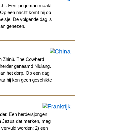
acht. Een jongeman maakt
. Op een nacht komt hij op
eisje. De volgende dag is
 kan genezen.
en Zhinü. The Cowherd
eherder genaamd Niulang.
 van het dorp. Op een dag
aar hij kon geen geschikte
eder. Een herdersjongen
en Jezus dat merken, mag
n vervuld worden; 2) een