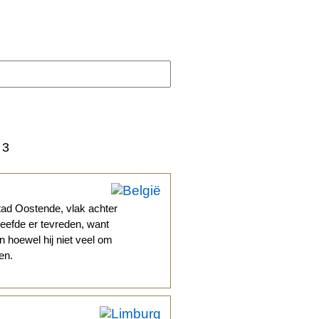
3
tad Oostende, vlak achter
leefde er tevreden, want
n hoewel hij niet veel om
en.