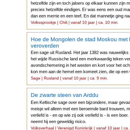
hetzelfde zijn en toch jaloers op elkaar kunnen zijn m
precies hetzelfde eindigen. Er was eens een oud man
dan een merrie en een teef. En dat mannetje ging na
Volkssprookje | Chili | vanaf 10 jaar | ca. 10 min.
Hoe de Mongolen de stad Moskou met l
veroverden
Een sage uit Rusland. Het jaar 1382 was nauwelijk
het wijde Russische land een merkwaardig teken ver
avondschemering in het westen en kort voor het och
kon men aan de hemel een komeet zien, die op een w
Sage | Rusland | vanaf 10 jaar | ca. 9 min.
De zwarte steen van Arddu
Een Keltische sage over een bijzondere, maar gevaa
meisje wil alleen met een beroemde bard trouwen, m
verliefd is - en op wie zij ook verliefd is - is een bo
neemt hij een geweldig risico.
Volksverhaal | Verenigd Koninkrijk | vanaf 10 jaar | ca.