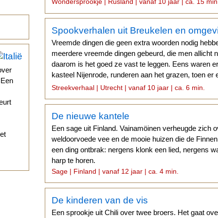
Wondersprookje | Rusland | vanaf 10 jaar | ca. 15 min
Spookverhalen uit Breukelen en omgev
Vreemde dingen die geen extra woorden nodig hebben
meerdere vreemde dingen gebeurd, die men allicht n
daarom is het goed ze vast te leggen. Eens waren er 
over
kasteel Nijenrode, runderen aan het grazen, toen e
. Een
aankwamen, om een koe te halen.
Streekverhaal | Utrecht | vanaf 10 jaar | ca. 6 min.
eurt
De nieuwe kantele
Een sage uit Finland. Vainamöinen verheugde zich ov
et
weldoorvoede vee en de mooie huizen die de Finnen
een ding ontbrak: nergens klonk een lied, nergens 
harp te horen.
Sage | Finland | vanaf 12 jaar | ca. 4 min.
De kinderen van de vis
Een sprookje uit Chili over twee broers. Het gaat ove