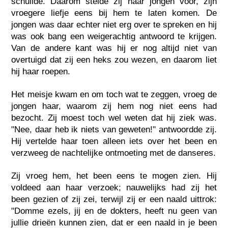
schuilde. Daarom stelde zij haar jongen voor, zijn
vroegere liefje eens bij hem te laten komen. De
jongen was daar echter niet erg over te spreken en hij
was ook bang een weigerachtig antwoord te krijgen.
Van de andere kant was hij er nog altijd niet van
overtuigd dat zij een heks zou wezen, en daarom liet
hij haar roepen.
Het meisje kwam en om toch wat te zeggen, vroeg de
jongen haar, waarom zij hem nog niet eens had
bezocht. Zij moest toch wel weten dat hij ziek was.
"Nee, daar heb ik niets van geweten!" antwoordde zij.
Hij vertelde haar toen alleen iets over het been en
verzweeg de nachtelijke ontmoeting met de danseres.
Zij vroeg hem, het been eens te mogen zien. Hij
voldeed aan haar verzoek; nauwelijks had zij het
been gezien of zij zei, terwijl zij er een naald uittrok:
"Domme ezels, jij en de dokters, heeft nu geen van
jullie drieën kunnen zien, dat er een naald in je been