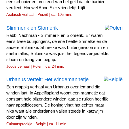
een schooier en profiteert van het geld dat de barbier
verdient. Hoewel Aboe Sier vriendelijk blijft...
Arabisch verhaal | Perzië | ca. 105 min.
Slimmerik en Slomerik
Rabbi Nachman - Slimmerik en Slomerik. Er waren
eens twee buurjongens, de ene heette Shmelke en de
andere Shloimke. Shmelke was buitengewoon slim en
snel in alles, Shloimke was juist het tegenovergestelde:
sloom en traag van begrip.
Joods verhaal | Polen | ca. 24 min.
Urbanus vertelt: Het windemannetje
Een grappig verhaal van Urbanus over iemand die
winden laat. In Appelflapland woont een mannetje dat
constant hele bijzondere winden laat: ze ruiken heerlijk
naar appelbloesem. De koning vindt het echter maar
niks want alle onderdanen vallen steeds in katzwijm
door zijn winden.
Cultuursprookje | België | ca. 11 min.