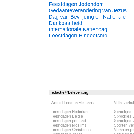
Feestdagen Jodendom
Gedaanteverandering van Jezus
Dag van Bevrijding en Nationale
Dankbaarheid
Internationale Kattendag
Feestdagen Hindoeïsme
redactie@beleven.org
Wereld Feesten Almanak
Volksverha
Feestdagen Nederland
Sprookjes 
Feestdagen België
Sprookjes 
Feestdagen per land
Sprookjes 
Feestdagen Moslims
Soorten ve
Feestdagen Christenen
Verhalen pe