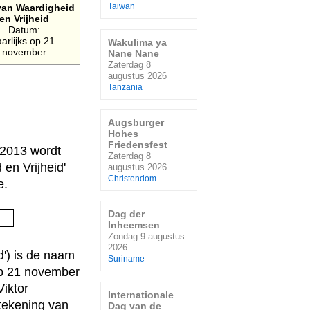
van Waardigheid
Taiwan
en Vrijheid
Datum:
aarlijks op 21
Wakulima ya
november
Nane Nane
Zaterdag 8
augustus 2026
Tanzania
Augsburger
Hohes
Friedensfest
 2013 wordt
Zaterdag 8
en Vrijheid'
augustus 2026
Christendom
e.
Dag der
Inheemsen
Zondag 9 augustus
2026
') is de naam
Suriname
op 21 november
iktor
Internationale
rtekening van
Dag van de