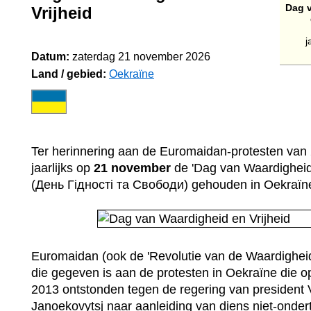
Dag 
Vrijheid
j
Datum:
zaterdag 21 november 2026
Land / gebied:
Oekraïne
Ter herinnering aan de Euromaidan-protesten van
jaarlijks op
21 november
de 'Dag van Waardigheid 
(День Гідності та Свободи) gehouden in Oekraïn
Euromaidan (ook de 'Revolutie van de Waardigheid
die gegeven is aan de protesten in Oekraïne die 
2013 ontstonden tegen de regering van president V
Janoekovytsj naar aanleiding van diens niet-onde