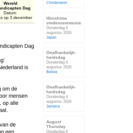
Wereld
Christendom
ndicapten Dag
Datum:
jks op 3 december
Hiroshima
vredesceremonie
Donderdag 6
augustus 2026
Japan
Onafhankelijk-
heidsdag
g'
Donderdag 6
 Nederland is
augustus 2026
Bolivia
.
Onafhankelijk-
g om de
heidsdag
voor mensen
Donderdag 6
augustus 2026
 op alle
Jamaica
aal.
August
 van de
Thursday
ing een
Donderdag 6