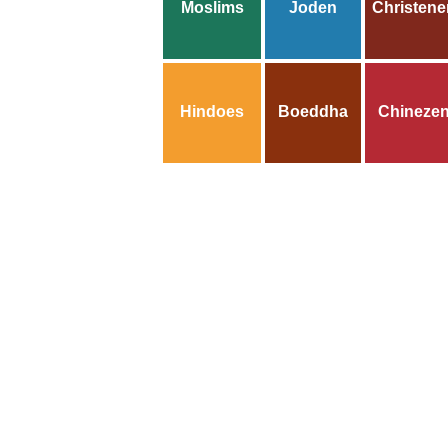
Moslims
Joden
Christene
Hindoes
Boeddha
Chineze