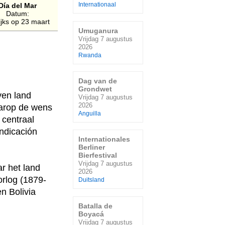
Día del Mar
Internationaal
Datum:
lijks op 23 maart
Umuganura
Vrijdag 7 augustus
2026
Rwanda
Dag van de
Grondwet
ven land
Vrijdag 7 augustus
2026
aarop de wens
Anguilla
 centraal
indicación
Internationales
Berliner
Bierfestival
Vrijdag 7 augustus
r het land
2026
orlog (1879-
Duitsland
n Bolivia
Batalla de
Boyacá
Vrijdag 7 augustus