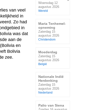
Woensdag 12
augustus 2026
rlies van veel
Wereld
elijkheid in
lveerd. Zo had
Maria Tenhemel-
rondgebied in
opneming
Zaterdag 15
Bolivia was dat
augustus 2026
ensde aan de
Christendom
(Bolivia en
eft Bolivia
Moederdag
Zaterdag 15
de zee.
augustus 2026
België
Nationale Indië
Herdenking
Zaterdag 15
augustus 2026
Nederland
Palio van Siena
Zondag 16 augustus