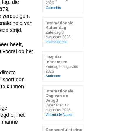
rlog, die
2026
Colombia
1879.
e verdedigen,
onale held van
Internationale
Kattendag
ze strijd.
Zaterdag 8
augustus 2026
Internationaal
eer heeft,
t vooral op het
Dag der
Inheemsen
Zondag 9 augustus
2026
directe
Suriname
liseert dan
 te kunnen
Internationale
Dag van de
Jeugd
Woensdag 12
ige
augustus 2026
egd bij het
Verenigde Naties
e marine
Zonsverduistering