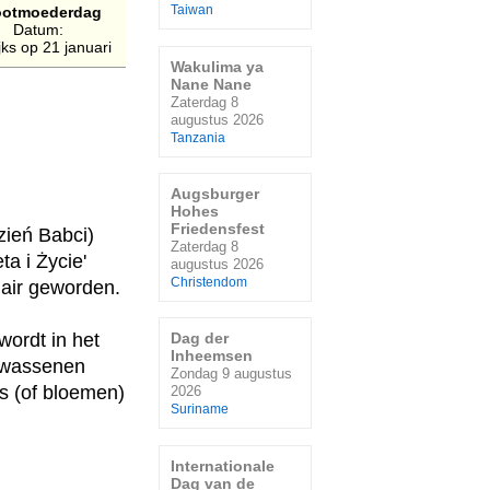
ootmoederdag
Taiwan
Datum:
ijks op 21 januari
Wakulima ya
Nane Nane
Zaterdag 8
augustus 2026
Tanzania
Augsburger
Hohes
Friedensfest
ień Babci)
Zaterdag 8
ta i Życie'
augustus 2026
Christendom
lair geworden.
wordt in het
Dag der
Inheemsen
olwassenen
Zondag 9 augustus
es (of bloemen)
2026
Suriname
Internationale
Dag van de