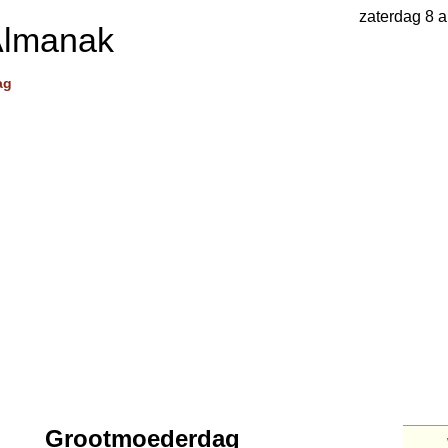
zaterdag 8 
Almanak
ag
Grootmoederdag